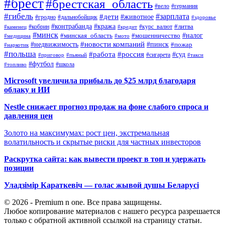
#брест
#брестская_область
#вело
#германия
#гибель
#дети
#зарплата
#животное
#гродно
#дальнобойщик
#здоровье
#контрабанда
#кража
#кобрин
#курс_валют
#литва
#каменец
#кредит
#минск
#налог
#мошенничество
#минская_область
#медицина
#мото
#новости компаний
#недвижимость
#пинск
#пожар
#наркотик
#польша
#работа
#россия
#суд
#сигарета
#приговор
#пьяный
#такси
#футбол
#школа
#топливо
Microsoft увеличила прибыль до $25 млрд благодаря
облаку и ИИ
Nestle снижает прогноз продаж на фоне слабого спроса и
давления цен
Золото на максимумах: рост цен, экстремальная
волатильность и скрытые риски для частных инвесторов
Раскрутка сайта: как вывести проект в топ и удержать
позиции
Уладзімір Караткевіч — голас жывой душы Беларусі
© 2026 - Premium n one. Все права защищены.
Любое копирование материалов с нашего ресурса разрешается
только с обратной активной ссылкой на страницу статьи.