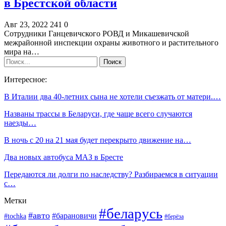
в Брестской области
Авг 23, 2022
241
0
Сотрудники Ганцевичского РОВД и Микашевичской
межрайонной инспекции охраны животного и растительного
мира на…
Интересное:
В Италии два 40-летних сына не хотели съезжать от матери.…
Названы трассы в Беларуси, где чаще всего случаются
наезды…
В ночь с 20 на 21 мая будет перекрыто движение на…
Два новых автобуса МАЗ в Бресте
Передаются ли долги по наследству? Разбираемся в ситуации
с…
Метки
#беларусь
#авто
#барановичи
#tochka
#берёза