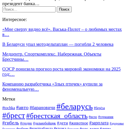
президент банка…
Интересное:
«Мне сверху видно всё». Васька-Пилот – о любимых местах
в…
В Беларуси упал мотодельтаплан — погибли 2 человека
Медцентр. Спорткомплекс. Набережная. Объекты
Брестчины…
ОЭСР понизила прогноз роста мировой экономики на 2025
год:…
Компанию разработчика «Злых птичек» купили за
феноменальную…
Метки
#беларусь
#авто
#барановичи
#tochka
#берёза
#брест
#брестская_область
#вело
#германия
#гибель
#дети
#зарплата
#животное
#гродно
#дальнобойщик
#здоровье
#контрабанда
#кража
#кобрин
#курс_валют
#литва
#каменец
#кредит