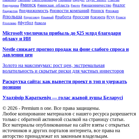
#минск
#налог
#мошенничество
#минская_область
#медицина
#мото
#новости компаний
#недвижимость
#пинск
#пожар
#наркотик
#польша
#работа
#россия
#суд
#сигарета
#приговор
#пьяный
#такси
#футбол
#школа
#топливо
Microsoft увеличила прибыль до $25 млрд благодаря
облаку и ИИ
Nestle снижает прогноз продаж на фоне слабого спроса и
давления цен
Золото на максимумах: рост цен, экстремальная
волатильность и скрытые риски для частных инвесторов
Раскрутка сайта: как вывести проект в топ и удержать
позиции
Уладзімір Караткевіч — голас жывой душы Беларусі
© 2026 - Premium n one. Все права защищены.
Любое копирование материалов с нашего ресурса разрешается
только с обратной активной ссылкой на страницу статьи.
Все материалы опубликованные на сайте взяты с открытых
источников и других порталов интернета, все права на
авторство принадлежат их законным владельцам.