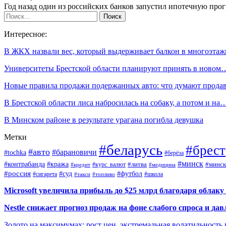
Год назад один из российских банков запустил ипотечную про
Интересное:
В ЖКХ назвали вес, который выдерживает балкон в многоэтаж
Университеты Брестской области планируют принять в новом
Новые правила продажи подержанных авто: что думают прод
В Брестской области лиса набросилась на собаку, а потом и на
В Минском районе в результате урагана погибла девушка
Метки
#беларусь
#брест
#авто
#барановичи
#tochka
#берёза
#минск
#контрабанда
#кража
#курс_валют
#литва
#минск
#кредит
#медицина
#россия
#футбол
#суд
#сигарета
#школа
#топливо
#такси
Microsoft увеличила прибыль до $25 млрд благодаря облаку
Nestle снижает прогноз продаж на фоне слабого спроса и дав
Золото на максимумах: рост цен, экстремальная волатильность