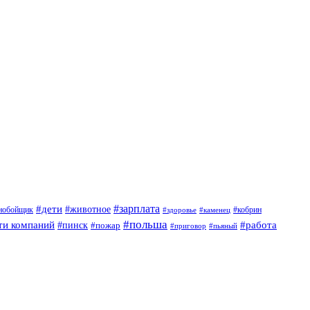
#дети
#зарплата
#животное
нобойщик
#кобрин
#здоровье
#каменец
#польша
ти компаний
#работа
#пинск
#пожар
#приговор
#пьяный