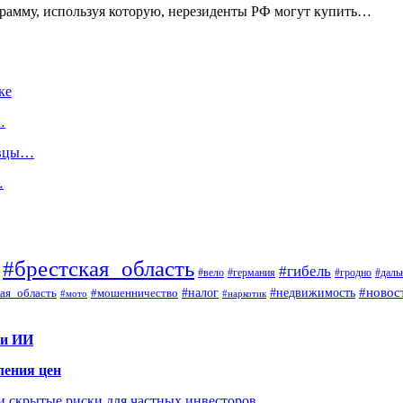
грамму, используя которую, нерезиденты РФ могут купить…
ке
…
авцы…
…
#брестская_область
#гибель
#вело
#гродно
#даль
#германия
#налог
#новос
#мошенничество
#недвижимость
ая_область
#мото
#наркотик
 и ИИ
ления цен
 и скрытые риски для частных инвесторов