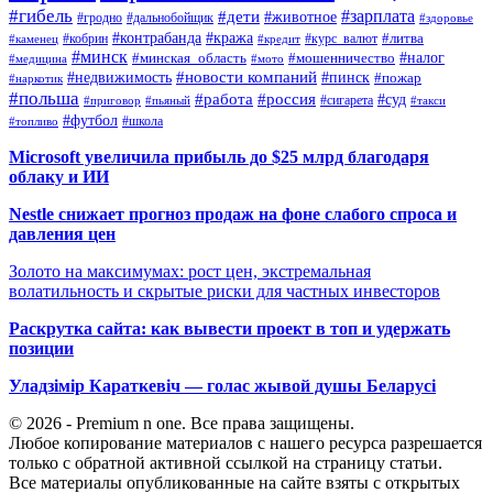
#гибель
#дети
#зарплата
#животное
#гродно
#дальнобойщик
#здоровье
#контрабанда
#кража
#кобрин
#курс_валют
#литва
#каменец
#кредит
#минск
#налог
#мошенничество
#минская_область
#медицина
#мото
#новости компаний
#недвижимость
#пинск
#пожар
#наркотик
#польша
#работа
#россия
#суд
#сигарета
#приговор
#пьяный
#такси
#футбол
#школа
#топливо
Microsoft увеличила прибыль до $25 млрд благодаря
облаку и ИИ
Nestle снижает прогноз продаж на фоне слабого спроса и
давления цен
Золото на максимумах: рост цен, экстремальная
волатильность и скрытые риски для частных инвесторов
Раскрутка сайта: как вывести проект в топ и удержать
позиции
Уладзімір Караткевіч — голас жывой душы Беларусі
© 2026 - Premium n one. Все права защищены.
Любое копирование материалов с нашего ресурса разрешается
только с обратной активной ссылкой на страницу статьи.
Все материалы опубликованные на сайте взяты с открытых