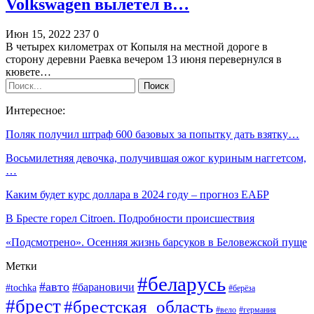
Volkswagen вылетел в…
Июн 15, 2022
237
0
В четырех километрах от Копыля на местной дороге в
сторону деревни Раевка вечером 13 июня перевернулся в
кювете…
Интересное:
Поляк получил штраф 600 базовых за попытку дать взятку…
Восьмилетняя девочка, получившая ожог куриным наггетсом,
…
Каким будет курс доллара в 2024 году – прогноз ЕАБР
В Бресте горел Citroen. Подробности происшествия
«Подсмотрено». Осенняя жизнь барсуков в Беловежской пуще
Метки
#беларусь
#авто
#барановичи
#tochka
#берёза
#брест
#брестская_область
#вело
#германия