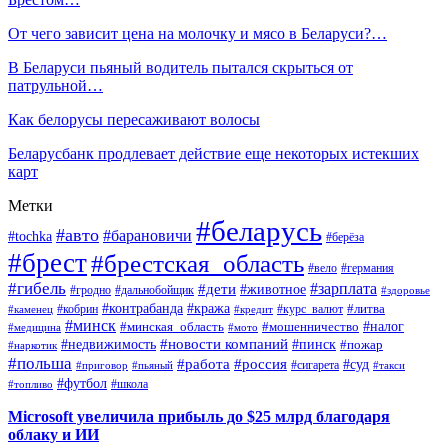
От чего зависит цена на молочку и мясо в Беларуси?…
В Беларуси пьяный водитель пытался скрыться от
патрульной…
Как белорусы пересаживают волосы
Беларусбанк продлевает действие еще некоторых истекших
карт
Метки
#беларусь
#авто
#барановичи
#tochka
#берёза
#брест
#брестская_область
#вело
#германия
#гибель
#дети
#зарплата
#животное
#гродно
#дальнобойщик
#здоровье
#контрабанда
#кража
#кобрин
#курс_валют
#литва
#каменец
#кредит
#минск
#налог
#мошенничество
#минская_область
#медицина
#мото
#новости компаний
#недвижимость
#пинск
#пожар
#наркотик
#польша
#работа
#россия
#суд
#сигарета
#приговор
#пьяный
#такси
#футбол
#школа
#топливо
Microsoft увеличила прибыль до $25 млрд благодаря
облаку и ИИ