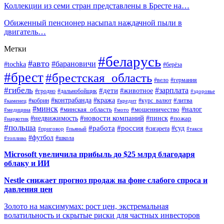
Коллекции из семи стран представлены в Бресте на…
Обиженный пенсионер насыпал наждачной пыли в
двигатель…
Метки
#беларусь
#авто
#барановичи
#tochka
#берёза
#брест
#брестская_область
#вело
#германия
#гибель
#дети
#зарплата
#животное
#гродно
#дальнобойщик
#здоровье
#контрабанда
#кража
#кобрин
#курс_валют
#литва
#каменец
#кредит
#минск
#налог
#мошенничество
#минская_область
#медицина
#мото
#новости компаний
#недвижимость
#пинск
#пожар
#наркотик
#польша
#работа
#россия
#суд
#сигарета
#приговор
#пьяный
#такси
#футбол
#школа
#топливо
Microsoft увеличила прибыль до $25 млрд благодаря
облаку и ИИ
Nestle снижает прогноз продаж на фоне слабого спроса и
давления цен
Золото на максимумах: рост цен, экстремальная
волатильность и скрытые риски для частных инвесторов