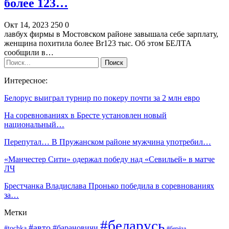
более 123…
Окт 14, 2023
250
0
лавбух фирмы в Мостовском районе завышала себе зарплату,
женщина похитила более Br123 тыс. Об этом БЕЛТА
сообщили в…
Интересное:
Белорус выиграл турнир по покеру почти за 2 млн евро
На соревнованиях в Бресте установлен новый
национальный…
Перепутал… В Пружанском районе мужчина употребил…
«Манчестер Сити» одержал победу над «Севильей» в матче
ЛЧ
Брестчанка Владислава Пронько победила в соревнованиях
за…
Метки
#беларусь
#авто
#барановичи
#tochka
#берёза