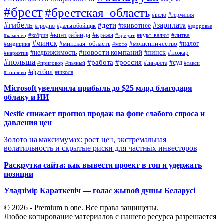
#брест
#брестская_область
#вело
#германия
#гибель
#дети
#зарплата
#животное
#гродно
#дальнобойщик
#здоровье
#контрабанда
#кража
#кобрин
#курс_валют
#литва
#каменец
#кредит
#минск
#налог
#мошенничество
#минская_область
#медицина
#мото
#новости компаний
#недвижимость
#пинск
#пожар
#наркотик
#польша
#работа
#россия
#суд
#сигарета
#приговор
#пьяный
#такси
#футбол
#школа
#топливо
Microsoft увеличила прибыль до $25 млрд благодаря
облаку и ИИ
Nestle снижает прогноз продаж на фоне слабого спроса и
давления цен
Золото на максимумах: рост цен, экстремальная
волатильность и скрытые риски для частных инвесторов
Раскрутка сайта: как вывести проект в топ и удержать
позиции
Уладзімір Караткевіч — голас жывой душы Беларусі
© 2026 - Premium n one. Все права защищены.
Любое копирование материалов с нашего ресурса разрешается