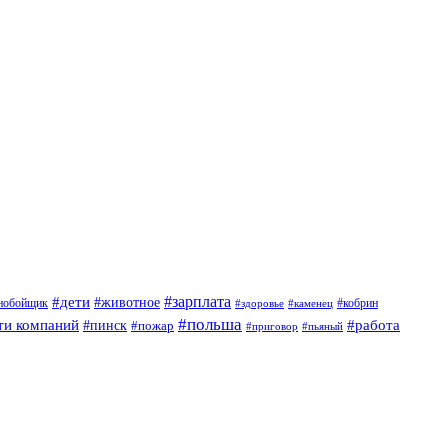
#дети
#зарплата
#животное
нобойщик
#кобрин
#здоровье
#каменец
#польша
ти компаний
#работа
#пинск
#пожар
#приговор
#пьяный