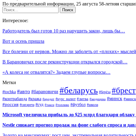
По предварительной информации, 25 августа 58-летняя старш
Интересное:
Работодатель был готов 10 раз нарушить закон, лишь бы…
Вот и осень пришла
Все болезни от нервов. Можно ли заболеть от «плохих» мысле
В Барановичах после реконструкции открылся городской…
«А колеса не отвалятся?» Задаем глупые вопросы…
Метки
#беларусь
#брест
#авто
#барановичи
#tochka
#берёза
#минск
#контрабанда
#кража
#курс_валют
#литва
#минск
#кредит
#медицина
#россия
#футбол
#суд
#сигарета
#школа
#топливо
#такси
Microsoft увеличила прибыль до $25 млрд благодаря облаку
Nestle снижает прогноз продаж на фоне слабого спроса и дав
Золото на максимумах: рост цен, экстремальная волатильность