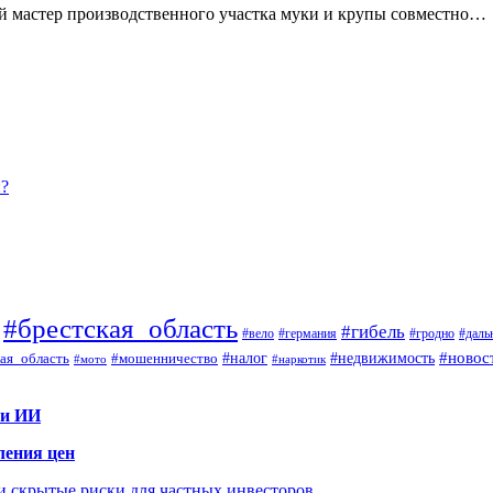
ий мастер производственного участка муки и крупы совместно…
й?
#брестская_область
#гибель
#вело
#гродно
#даль
#германия
#налог
#новос
#мошенничество
#недвижимость
ая_область
#мото
#наркотик
 и ИИ
ления цен
 и скрытые риски для частных инвесторов