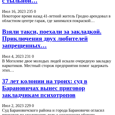
с тыльной…
Июл 16, 2023
235
0
Некоторое время назад 41-летний житель Гродно арендовал в
областном центре гараж, где занимался покраской…
Взяли такси, поехали за закладкой.
Приключения двух любителей
запрещенных…
Июл 4, 2023
231
0
В Могилеве двое молодых людей искали очередную закладку
наркотиков. Местный сторож предприятия помог задержать
этих…
37 лет колонии на троих: суд в
Барановичах вынес приговор
закладчикам психотропов
Июл 2, 2023
229
0
Суд Барановичского района и города Барановичи огласил
приговор по уголовному делу о незаконном обороте