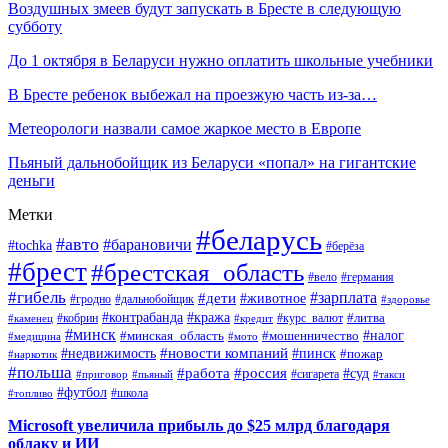
Воздушных змеев будут запускать в Бресте в следующую
субботу
До 1 октября в Беларуси нужно оплатить школьные учебники
В Бресте ребенок выбежал на проезжую часть из-за…
Метеорологи назвали самое жаркое место в Европе
Пьяный дальнобойщик из Беларуси «попал» на гигантские
деньги
Метки
#беларусь
#авто
#барановичи
#tochka
#берёза
#брест
#брестская_область
#вело
#германия
#гибель
#дети
#зарплата
#животное
#гродно
#дальнобойщик
#здоровье
#контрабанда
#кража
#кобрин
#курс_валют
#литва
#каменец
#кредит
#минск
#налог
#мошенничество
#минская_область
#медицина
#мото
#новости компаний
#недвижимость
#пинск
#пожар
#наркотик
#польша
#работа
#россия
#суд
#сигарета
#приговор
#пьяный
#такси
#футбол
#школа
#топливо
Microsoft увеличила прибыль до $25 млрд благодаря
облаку и ИИ