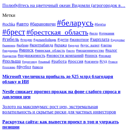
Полюбуйтесь на цветочный океан Видомли (агрогородок в…
Метки
#беларусь
#авто
#барановичи
#tochka
#берёза
#брест
#брестская_область
#вело
#германия
#гибель
#дети
#зарплата
#животное
#гродно
#дальнобойщик
#здоровье
#контрабанда
#кража
#кобрин
#курс_валют
#литва
#каменец
#кредит
#минск
#налог
#мошенничество
#минская_область
#медицина
#мото
#новости компаний
#недвижимость
#пинск
#пожар
#наркотик
#польша
#работа
#россия
#суд
#сигарета
#приговор
#пьяный
#такси
#футбол
#школа
#топливо
Microsoft увеличила прибыль до $25 млрд благодаря
облаку и ИИ
Nestle снижает прогноз продаж на фоне слабого спроса и
давления цен
Золото на максимумах: рост цен, экстремальная
волатильность и скрытые риски для частных инвесторов
Раскрутка сайта: как вывести проект в топ и удержать
позиции