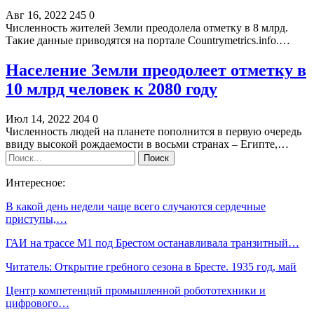
Авг 16, 2022
245
0
Численность жителей Земли преодолела отметку в 8 млрд.
Такие данные приводятся на портале Countrymetrics.info.…
Население Земли преодолеет отметку в
10 млрд человек к 2080 году
Июл 14, 2022
204
0
Численность людей на планете пополнится в первую очередь
ввиду высокой рождаемости в восьми странах – Египте,…
Интересное:
В какой день недели чаще всего случаются сердечные
приступы,…
ГАИ на трассе М1 под Брестом останавливала транзитный…
Читатель: Открытие гребного сезона в Бресте. 1935 год, май
Центр компетенций промышленной робототехники и
цифрового…