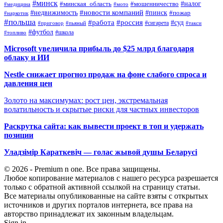
#минск
#налог
#мошенничество
#минская_область
#медицина
#мото
#новости компаний
#недвижимость
#пинск
#пожар
#наркотик
#польша
#работа
#россия
#суд
#сигарета
#приговор
#пьяный
#такси
#футбол
#школа
#топливо
Microsoft увеличила прибыль до $25 млрд благодаря
облаку и ИИ
Nestle снижает прогноз продаж на фоне слабого спроса и
давления цен
Золото на максимумах: рост цен, экстремальная
волатильность и скрытые риски для частных инвесторов
Раскрутка сайта: как вывести проект в топ и удержать
позиции
Уладзімір Караткевіч — голас жывой душы Беларусі
© 2026 - Premium n one. Все права защищены.
Любое копирование материалов с нашего ресурса разрешается
только с обратной активной ссылкой на страницу статьи.
Все материалы опубликованные на сайте взяты с открытых
источников и других порталов интернета, все права на
авторство принадлежат их законным владельцам.
Sign in