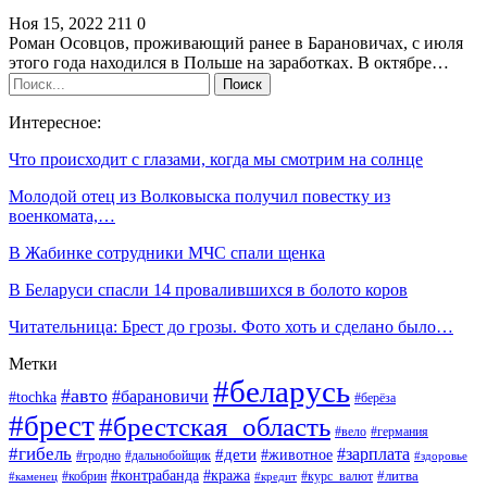
Ноя 15, 2022
211
0
Роман Осовцов, проживающий ранее в Барановичах, с июля
этого года находился в Польше на заработках. В октябре…
Интересное:
Что происходит с глазами, когда мы смотрим на солнце
Молодой отец из Волковыска получил повестку из
военкомата,…
В Жабинке сотрудники МЧС спали щенка
В Беларуси спасли 14 провалившихся в болото коров
Читательница: Брест до грозы. Фото хоть и сделано было…
Метки
#беларусь
#авто
#барановичи
#tochka
#берёза
#брест
#брестская_область
#вело
#германия
#гибель
#дети
#зарплата
#животное
#гродно
#дальнобойщик
#здоровье
#контрабанда
#кража
#кобрин
#курс_валют
#литва
#каменец
#кредит