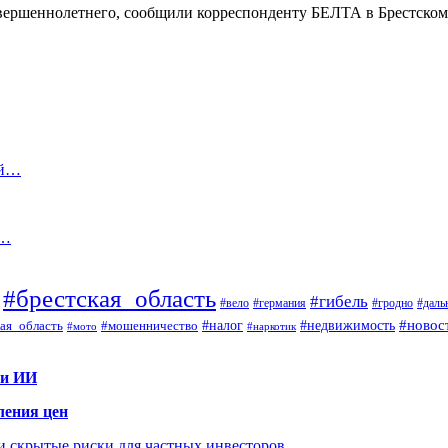
вершеннолетнего, сообщили корреспонденту БЕЛТА в Брестск
ой…
с…
#брестская_область
#гибель
#вело
#гродно
#даль
#германия
#налог
#новос
#мошенничество
#недвижимость
ая_область
#мото
#наркотик
 и ИИ
ления цен
 и скрытые риски для частных инвесторов