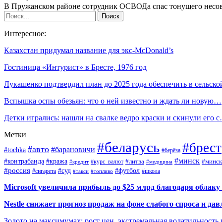
В Пружанском районе сотрудник ОСВОДа спас тонущего несо
Интересное:
Казахстан придумал название для экс-McDonald’s
Гостиница «Интурист» в Бресте, 1976 год
Лукашенко подтвердил план до 2025 года обеспечить в сельск
Вспышка оспы обезьян: что о ней известно и ждать ли новую…
Детки игрались: нашли на свалке ведро краски и скинули его 
Метки
#беларусь
#брест
#авто
#барановичи
#tochka
#берёза
#минск
#контрабанда
#кража
#курс_валют
#литва
#минск
#кредит
#медицина
#россия
#футбол
#суд
#сигарета
#школа
#топливо
#такси
Microsoft увеличила прибыль до $25 млрд благодаря облаку
Nestle снижает прогноз продаж на фоне слабого спроса и дав
Золото на максимумах: рост цен, экстремальная волатильность