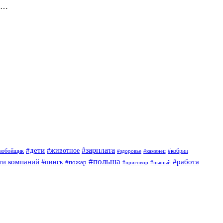
ом…
#дети
#зарплата
#животное
нобойщик
#кобрин
#здоровье
#каменец
#польша
ти компаний
#работа
#пинск
#пожар
#приговор
#пьяный