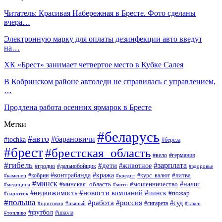
Читатель: Красивая Набережная в Бресте. Фото сделаны
вчера…
Электронную марку для оплаты дезинфекции авто введут
на…
ХК «Брест» занимает четвертое место в Кубке Салея
В Кобринском районе автоледи не справилась с управлением,
…
Продлена работа осенних ярмарок в Бресте
Метки
#беларусь
#авто
#барановичи
#tochka
#берёза
#брест
#брестская_область
#вело
#германия
#гибель
#дети
#зарплата
#животное
#гродно
#дальнобойщик
#здоровье
#контрабанда
#кража
#кобрин
#курс_валют
#литва
#каменец
#кредит
#минск
#налог
#мошенничество
#минская_область
#медицина
#мото
#новости компаний
#недвижимость
#пинск
#пожар
#наркотик
#польша
#работа
#россия
#суд
#сигарета
#приговор
#пьяный
#такси
#футбол
#школа
#топливо