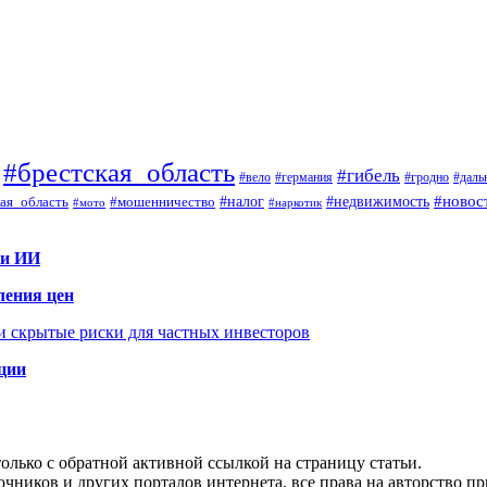
#брестская_область
#гибель
#вело
#гродно
#даль
#германия
#налог
#новос
#мошенничество
#недвижимость
ая_область
#мото
#наркотик
 и ИИ
ления цен
 и скрытые риски для частных инвесторов
иции
олько с обратной активной ссылкой на страницу статьи.
чников и других порталов интернета, все права на авторство п