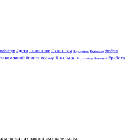
#дети
#зарплата
#животное
нобойщик
#кобрин
#здоровье
#каменец
#польша
ти компаний
#работа
#пинск
#пожар
#приговор
#пьяный
ринадлежат их законным владельцам.