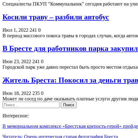
Специалисты ПКУП "Коммунальник" сегодня работают на улиц
Косили траву – разбили автобус
Июл 1, 2022
241
0
В период массового покоса травы в городах случаи, когда а
В Бресте для работников парка закупи
Июн 23, 2022
241
0
Городской парк уже давно перестал быть просто местом отдыха
Житель Бреста: Покосил за деньги траву
Июн 18, 2022
235
0
Может ли сосед по даче оказывать платные услуги другим люд
Интересное:
В мемориальном комплексе «Брестская крепость-герой» пройд
Читатель: Очень интересная старая фотография Бреста