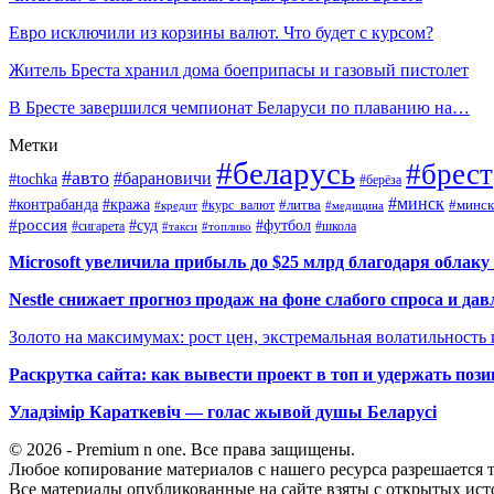
Евро исключили из корзины валют. Что будет с курсом?
Житель Бреста хранил дома боеприпасы и газовый пистолет
В Бресте завершился чемпионат Беларуси по плаванию на…
Метки
#беларусь
#брест
#авто
#барановичи
#tochka
#берёза
#минск
#контрабанда
#кража
#курс_валют
#литва
#минск
#кредит
#медицина
#россия
#футбол
#суд
#сигарета
#школа
#топливо
#такси
Microsoft увеличила прибыль до $25 млрд благодаря облаку
Nestle снижает прогноз продаж на фоне слабого спроса и дав
Золото на максимумах: рост цен, экстремальная волатильность
Раскрутка сайта: как вывести проект в топ и удержать поз
Уладзімір Караткевіч — голас жывой душы Беларусі
© 2026 - Premium n one. Все права защищены.
Любое копирование материалов с нашего ресурса разрешается т
Все материалы опубликованные на сайте взяты с открытых исто