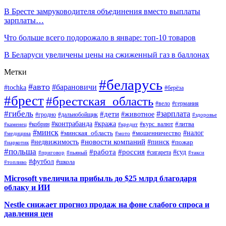
В Бресте замруководителя объединения вместо выплаты
зарплаты…
Что больше всего подорожало в январе: топ-10 товаров
В Беларуси увеличены цены на сжиженный газ в баллонах
Метки
#беларусь
#авто
#барановичи
#tochka
#берёза
#брест
#брестская_область
#вело
#германия
#гибель
#дети
#зарплата
#животное
#гродно
#дальнобойщик
#здоровье
#контрабанда
#кража
#кобрин
#курс_валют
#литва
#каменец
#кредит
#минск
#налог
#мошенничество
#минская_область
#медицина
#мото
#новости компаний
#недвижимость
#пинск
#пожар
#наркотик
#польша
#работа
#россия
#суд
#сигарета
#приговор
#пьяный
#такси
#футбол
#школа
#топливо
Microsoft увеличила прибыль до $25 млрд благодаря
облаку и ИИ
Nestle снижает прогноз продаж на фоне слабого спроса и
давления цен