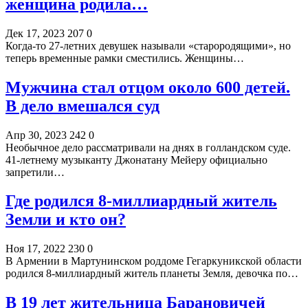
женщина родила…
Дек 17, 2023
207
0
Когда-то 27-летних девушек называли «старородящими», но
теперь временные рамки сместились. Женщины…
Мужчина стал отцом около 600 детей.
В дело вмешался суд
Апр 30, 2023
242
0
Необычное дело рассматривали на днях в голландском суде.
41-летнему музыканту Джонатану Мейеру официально
запретили…
Где родился 8-миллиардный житель
Земли и кто он?
Ноя 17, 2022
230
0
В Армении в Мартунинском роддоме Гегаркуникской области
родился 8-миллиардный житель планеты Земля, девочка по…
В 19 лет жительница Барановичей