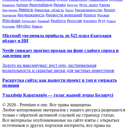
#контрабанда
#кража
#кобрин
#курс_валют
#литва
#каменец
#кредит
#минск
#налог
#мошенничество
#минская_область
#медицина
#мото
#новости компаний
#недвижимость
#пинск
#пожар
#наркотик
#польша
#работа
#россия
#суд
#сигарета
#приговор
#пьяный
#такси
#футбол
#школа
#топливо
Microsoft увеличила прибыль до $25 млрд благодаря
облаку и ИИ
Nestle снижает прогноз продаж на фоне слабого спроса и
давления цен
Золото на максимумах: рост цен, экстремальная
волатильность и скрытые риски для частных инвесторов
Раскрутка сайта: как вывести проект в топ и удержать
позиции
Уладзімір Караткевіч — голас жывой душы Беларусі
© 2026 - Premium n one. Все права защищены.
Любое копирование материалов с нашего ресурса разрешается
только с обратной активной ссылкой на страницу статьи.
Все материалы опубликованные на сайте взяты с открытых
источников и других порталов интернета, все права на