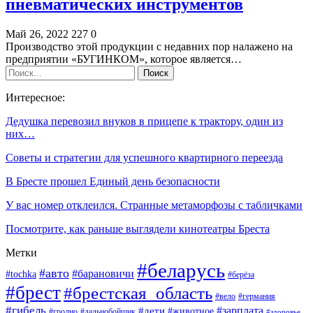
пневматических инструментов
Май 26, 2022
227
0
Производство этой продукции с недавних пор налажено на
предприятии «БУГИНКОМ», которое является…
Интересное:
Дедушка перевозил внуков в прицепе к трактору, один из
них…
Советы и стратегии для успешного квартирного переезда
В Бресте прошел Единый день безопасности
У вас номер отклеился. Странные метаморфозы с табличками
Посмотрите, как раньше выглядели кинотеатры Бреста
Метки
#беларусь
#авто
#барановичи
#tochka
#берёза
#брест
#брестская_область
#вело
#германия
#гибель
#дети
#зарплата
#животное
#гродно
#дальнобойщик
#здоровье