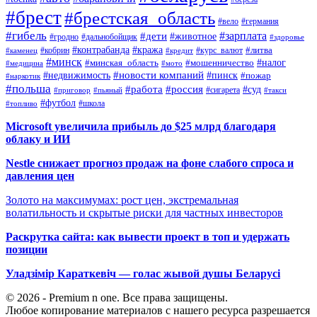
#брест
#брестская_область
#вело
#германия
#гибель
#дети
#зарплата
#животное
#гродно
#дальнобойщик
#здоровье
#контрабанда
#кража
#кобрин
#курс_валют
#литва
#каменец
#кредит
#минск
#налог
#мошенничество
#минская_область
#медицина
#мото
#новости компаний
#недвижимость
#пинск
#пожар
#наркотик
#польша
#работа
#россия
#суд
#сигарета
#приговор
#пьяный
#такси
#футбол
#школа
#топливо
Microsoft увеличила прибыль до $25 млрд благодаря
облаку и ИИ
Nestle снижает прогноз продаж на фоне слабого спроса и
давления цен
Золото на максимумах: рост цен, экстремальная
волатильность и скрытые риски для частных инвесторов
Раскрутка сайта: как вывести проект в топ и удержать
позиции
Уладзімір Караткевіч — голас жывой душы Беларусі
© 2026 - Premium n one. Все права защищены.
Любое копирование материалов с нашего ресурса разрешается