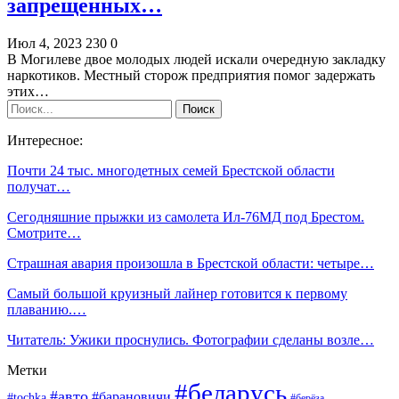
запрещенных…
Июл 4, 2023
230
0
В Могилеве двое молодых людей искали очередную закладку
наркотиков. Местный сторож предприятия помог задержать
этих…
Интересное:
Почти 24 тыс. многодетных семей Брестской области
получат…
Сегодняшние прыжки из самолета Ил-76МД под Брестом.
Смотрите…
Страшная авария произошла в Брестской области: четыре…
Самый большой круизный лайнер готовится к первому
плаванию.…
Читатель: Ужики проснулись. Фотографии сделаны возле…
Метки
#беларусь
#авто
#барановичи
#tochka
#берёза