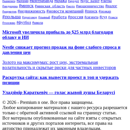
#контрабанда
#кража
#кобрин
#курс_валют
#литва
#каменец
#кредит
#минск
#налог
#мошенничество
#минская_область
#медицина
#мото
#новости компаний
#недвижимость
#пинск
#пожар
#наркотик
#польша
#работа
#россия
#суд
#сигарета
#приговор
#пьяный
#такси
#футбол
#школа
#топливо
Microsoft увеличила прибыль до $25 млрд благодаря
облаку и ИИ
Nestle снижает прогноз продаж на фоне слабого спроса и
давления цен
Золото на максимумах: рост цен, экстремальная
волатильность и скрытые риски для частных инвесторов
Раскрутка сайта: как вывести проект в топ и удержать
позиции
Уладзімір Караткевіч — голас жывой душы Беларусі
© 2026 - Premium n one. Все права защищены.
Любое копирование материалов с нашего ресурса разрешается
только с обратной активной ссылкой на страницу статьи.
Все материалы опубликованные на сайте взяты с открытых
источников и других порталов интернета, все права на
авторство принадлежат их законным владельцам.