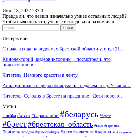
Июн 18, 2022
233
0
Правда ли, что левши изначально умнее остальных людей?
Чтобы выяснить это, ученые исследовали различия в…
Интересное:
С начала года на водоёмах Брестской области утонул 21…
Кинолекторий, видеовикторины – посмотрели, что
подготовили в…
Читатель: Немного красоты в ленту
Авиационные снаряды обнаружены недалеко от д. Угляны…
Читатель: Сегодня в Бресте на празднике «Дети нового…
Метки
#беларусь
#авто
#барановичи
#tochka
#берёза
#брест
#брестская_область
#вело
#германия
#гибель
#дети
#зарплата
#животное
#гродно
#дальнобойщик
#здоровье