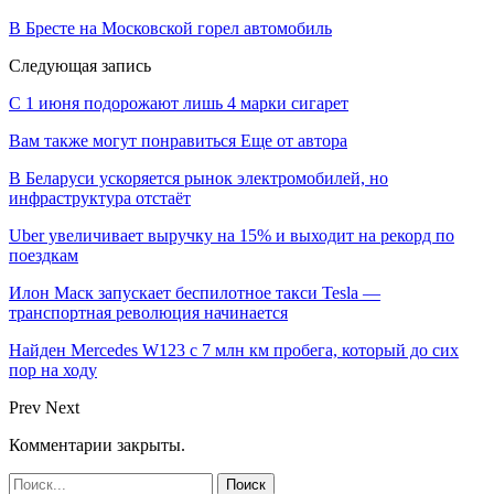
В Бресте на Московской горел автомобиль
Следующая запись
С 1 июня подорожают лишь 4 марки сигарет
Вам также могут понравиться
Еще от автора
В Беларуси ускоряется рынок электромобилей, но
инфраструктура отстаёт
Uber увеличивает выручку на 15% и выходит на рекорд по
поездкам
Илон Маск запускает беспилотное такси Tesla —
транспортная революция начинается
Найден Mercedes W123 с 7 млн км пробега, который до сих
пор на ходу
Prev
Next
Комментарии закрыты.