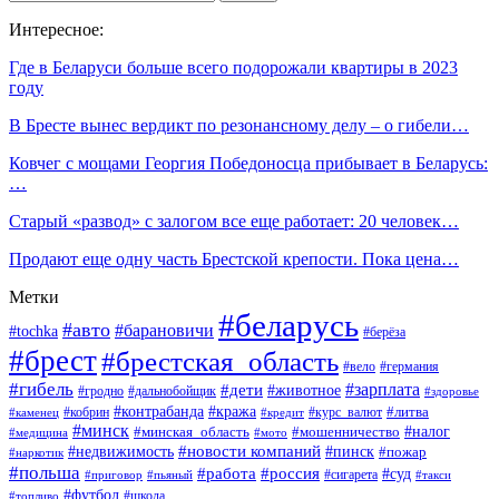
Интересное:
Где в Беларуси больше всего подорожали квартиры в 2023
году
В Бресте вынес вердикт по резонансному делу – о гибели…
Ковчег с мощами Георгия Победоносца прибывает в Беларусь:
…
Старый «развод» с залогом все еще работает: 20 человек…
Продают еще одну часть Брестской крепости. Пока цена…
Метки
#беларусь
#авто
#барановичи
#tochka
#берёза
#брест
#брестская_область
#вело
#германия
#гибель
#дети
#зарплата
#животное
#гродно
#дальнобойщик
#здоровье
#контрабанда
#кража
#кобрин
#курс_валют
#литва
#каменец
#кредит
#минск
#налог
#мошенничество
#минская_область
#медицина
#мото
#новости компаний
#недвижимость
#пинск
#пожар
#наркотик
#польша
#работа
#россия
#суд
#сигарета
#приговор
#пьяный
#такси
#футбол
#школа
#топливо