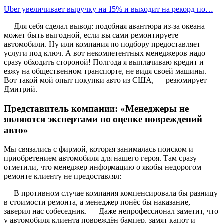
Uber увеличивает выручку на 15% и выходит на рекорд по…
— Для себя сделал вывод: подобная авантюра из-за океана
может быть выгодной, если вы сами ремонтируете
автомобили. Ну или компания по подбору предоставляет
услуги под ключ. А вот некомпетентных менеджеров надо
сразу обходить стороной! Полгода я выплачиваю кредит и
езжу на общественном транспорте, не видя своей машины.
Вот такой мой опыт покупки авто из США, — резюмирует
Дмитрий.
Представитель компании: «Менеджеры не
являются экспертами по оценке повреждений
авто»
Мы связались с фирмой, которая занималась поиском и
приобретением автомобиля для нашего героя. Там сразу
отметили, что менеджер информацию о якобы недорогом
ремонте клиенту не предоставлял:
— В противном случае компания компенсировала бы разницу
в стоимости ремонта, а менеджер понёс бы наказание, —
заверил нас собеседник. — Даже непрофессионал заметит, что
у автомобиля клиента повреждён бампер, замят капот и