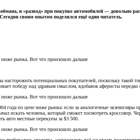
мана, и «развод» при покупке автомобилей — довольно рас
 Сегодня своим опытом поделился ещё один читатель.
 насторожить потенциальных покупателей, поскольку такой тов
вает победу над здравым смыслом, вдобавок аферисты нередко 
4 года по цене ниже рынка: если за аналогичные экземпляры про
ачал искать человека, который сможет посмотреть кроссовер. Че
ать авто местные перекупы за $3 500.
о требовались средства, «согласился» всё же отдать внедорожник