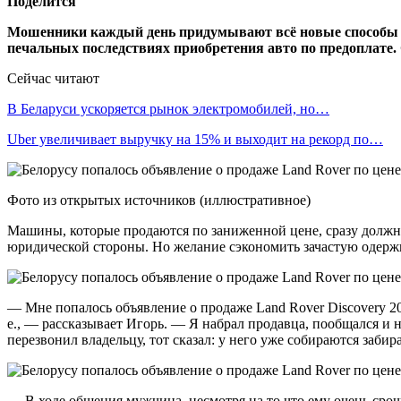
Поделится
Мошенники каждый день придумывают всё новые способы об
печальных последствиях приобретения авто по предоплате.
Сейчас читают
В Беларуси ускоряется рынок электромобилей, но…
Uber увеличивает выручку на 15% и выходит на рекорд по…
Фото из открытых источников (иллюстративное)
Машины, которые продаются по заниженной цене, сразу должны
юридической стороны. Но желание сэкономить зачастую одержи
— Мне попалось объявление о продаже Land Rover Discovery 200
е., — рассказывает Игорь. — Я набрал продавца, пообщался и н
перезвонил владельцу, тот сказал: у него уже собираются забир
— В ходе общения мужчина, несмотря на то что ему очень срочн