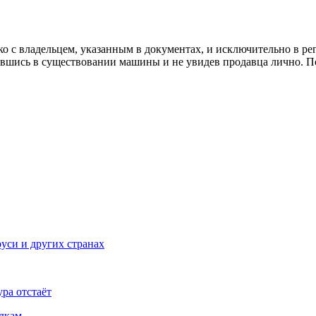
ко с владельцем, указанным в документах, и исключительно в р
дившись в существовании машины и не увидев продавца лично. П
руси и других странах
ра отстаёт
здкам