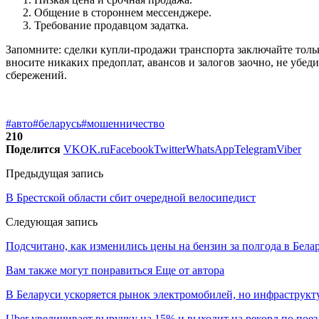
Общение в стороннем мессенджере.
Требование продавцом задатка.
Запомните: сделки купли-продажи транспорта заключайте толь
вносите никаких предоплат, авансов и залогов заочно, не убе
сбережений.
#авто
#беларусь
#мошенничество
210
Поделится
VK
OK.ru
Facebook
Twitter
WhatsApp
Telegram
Viber
Предыдущая запись
В Брестской области сбит очередной велосипедист
Следующая запись
Подсчитано, как изменились цены на бензин за полгода в Бела
Вам также могут понравиться
Еще от автора
В Беларуси ускоряется рынок электромобилей, но инфраструкту
Uber увеличивает выручку на 15% и выходит на рекорд по пое