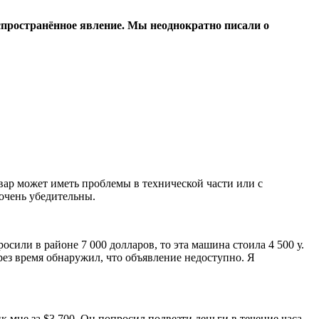
пространённое явление. Мы неоднократно писали о
ар может иметь проблемы в технической части или с
очень убедительны.
сили в районе 7 000 долларов, то эта машина стоила 4 500 у.
рез время обнаружил, что объявление недоступно. Я
 мне за $3 700. Он попросил подвезти деньги в течение часа,