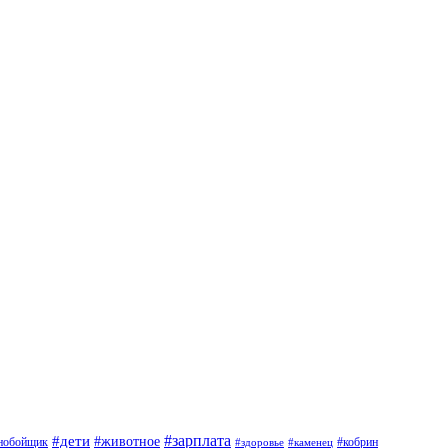
#дети
#зарплата
#животное
нобойщик
#кобрин
#здоровье
#каменец