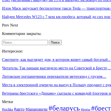
Илон Маск запускает беспилотное такси Tesla — транспортная
Найден Mercedes W123 с 7 млн км пробега, который до сих пор
Prev
Next
Комментарии закрыты.
Интересное:
Смотрите, как выглядит дом, в котором живет самый богатый
Читатель: Так раньше выглядело место на Советской в Бресте,
Литовские пограничники перехватили метеозонд с грузом…
Места в электронной очереди на выезд в Польшу продают с ру
Ветераны брестского «Динамо» сыграли с командой блогеров
Метки
#беларусь
#брест
#авто
#барановичи
#tochka
#берёза