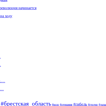
 революция начинается
 на ходу
…
…
к.…
 и…
#брестская_область
#гибель
#вело
#гродно
#даль
#германия