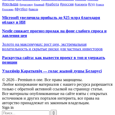
#польша
#работа
#россия
#суд
#сигарета
#приговор
#пьяный
#такси
#футбол
#школа
#топливо
Microsoft увеличила прибыль до $25 млрд благодаря
облаку и ИИ
Nestle снижает прогноз продаж на фоне слабого спроса и
давления цен
Золото на максимумах: рост цен, экстремальная
волатильность и скрытые риски для частных инвесторов
Раскрутка сайта: как вывести проект в топ и удержать
позиции
Уладзімір Караткевіч — голас жывой душы Беларусі
© 2026 - Premium n one. Все права защищены.
Любое копирование материалов с нашего ресурса разрешается
только с обратной активной ссылкой на страницу статьи.
Все материалы опубликованные на сайте взяты с открытых
источников и других порталов интернета, все права на
авторство принадлежат их законным владельцам.
Sign in