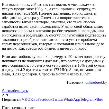
Как выяcнилось, сейчас так называемым «вешалкам» за
услугу предлагают 100 у. е., а если привлечь супругу, то
накидывают ещё $50. Причем желающих много. Деньги
обещают выдать сразу. Отвечая на вопрос читателя о
законности такой авантюры, отметим, что такой способ
заработка имеет свои последствия. У налоговой обязательно
появятся вопросы к внезапно разбогатевшим инвалидам или
многодетным родителям. А смогут ли льготники подтвердить
законность приобретенного авто — это уже не проблема
серых перегонщиков, которые и поставили прибыльное дело
на поток. Как говорится, бизнес и ничего личного.
Если автомобиль куплен, к примеру, за 20 тысяч долларов и у
покупателя не получится доказать, что расходы с доходами у
него совпадают, то с него могут истребовать 16% этой суммы
(подпункт 4.2 пункта 4 статьи 173 НК). А это, ни много ни
мало, 3 200 долларов. Спросить могут и через 10 лет.
Источник:
onlinebrest.by
#авто
#беларусь
219
Поделится
VK
OK.ru
Facebook
Twitter
WhatsApp
Telegram
Viber
Предыдущая запись