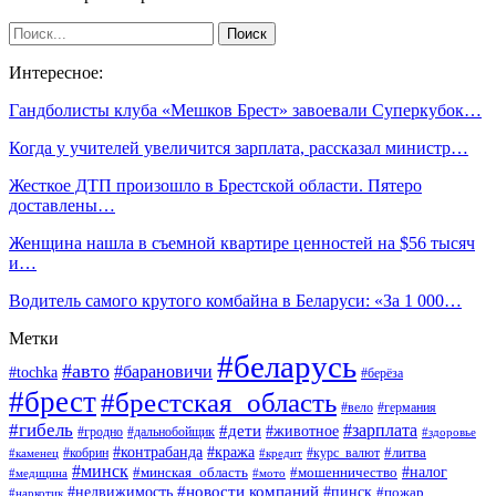
Интересное:
Гандболисты клуба «Мешков Брест» завоевали Суперкубок…
Когда у учителей увеличится зарплата, рассказал министр…
Жесткое ДТП произошло в Брестской области. Пятеро
доставлены…
Женщина нашла в съемной квартире ценностей на $56 тысяч
и…
Водитель самого крутого комбайна в Беларуси: «За 1 000…
Метки
#беларусь
#авто
#барановичи
#tochka
#берёза
#брест
#брестская_область
#вело
#германия
#гибель
#дети
#зарплата
#животное
#гродно
#дальнобойщик
#здоровье
#контрабанда
#кража
#кобрин
#курс_валют
#литва
#каменец
#кредит
#минск
#налог
#мошенничество
#минская_область
#медицина
#мото
#новости компаний
#недвижимость
#пинск
#пожар
#наркотик