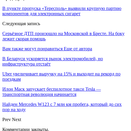
В пункте пропуска «Тересполь» выявили крупную партию
компонентов для электронных сигарет
Следующая запись
Серьёзное ДТП произошло на Московской в Бресте. На боку
лежит скорая помощь
Вам также могут понравиться
Еще от автора
В Беларуси ускоряется рынок электромобилей, но
инфраструктура отстаёт
Uber увеличивает выручку на 15% и выходит на рекорд по
поездкам
Илон Маск запускает беспилотное такси Tesla —
транспортная революция начинается
Найден Mercedes W123 с 7 млн км пробега, который до сих
пор на ходу
Prev
Next
Комментарии закрыты.