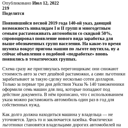
Опубликовано
Июл 12, 2022
219
Поделится
Появившийся весной 2019 года 140-ой указ, дающий
возможность инвалидам I и II групп и многодетным
семьям растаможивать автомобили со скидкой 50%,
спровоцировал появление нового вида заработка для
выше обозначенных групп населения. На какое-то время
шумиха вокруг пригона машин по льготе поутихла, ну а
сейчас объявления о подобной «подработке» вновь
появились в тематических группах.
Схема сразу же приглянулась перегонщикам: они снижают
стоимость авто за счет дешёвой растаможки, а сами льготники
зарабатывают за такую сделку несколько сотен долларов.
Только за первые три дня действия Указа № 140 таможенники
оформили семь машин для лиц, которые попадают под
действие документа. В нём прописано, что с использованием
указа можно растаможить автомобиль один раз в год для
собственных нужд.
Как долго должна находиться машина у владельца — не
уточняется. Здесь то и заключается лазейка. Фактически
льготники становятся владельцами дорогих автомобилей на