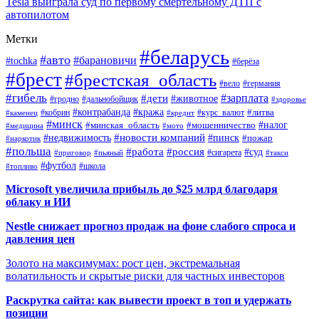
Tesla выиграла суд по первому смертельному ДТП с
автопилотом
Метки
#беларусь
#авто
#барановичи
#tochka
#берёза
#брест
#брестская_область
#вело
#германия
#гибель
#дети
#зарплата
#животное
#гродно
#дальнобойщик
#здоровье
#контрабанда
#кража
#кобрин
#курс_валют
#литва
#каменец
#кредит
#минск
#налог
#мошенничество
#минская_область
#медицина
#мото
#новости компаний
#недвижимость
#пинск
#пожар
#наркотик
#польша
#работа
#россия
#суд
#сигарета
#приговор
#пьяный
#такси
#футбол
#школа
#топливо
Microsoft увеличила прибыль до $25 млрд благодаря
облаку и ИИ
Nestle снижает прогноз продаж на фоне слабого спроса и
давления цен
Золото на максимумах: рост цен, экстремальная
волатильность и скрытые риски для частных инвесторов
Раскрутка сайта: как вывести проект в топ и удержать
позиции