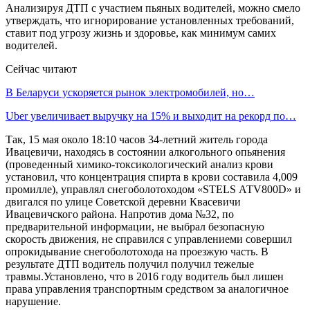
Анализируя ДТП с участием пьяных водителей, можно смело
утверждать, что игнорирование установленных требований,
ставит под угрозу жизнь и здоровье, как минимум самих
водителей.
Сейчас читают
В Беларуси ускоряется рынок электромобилей, но…
Uber увеличивает выручку на 15% и выходит на рекорд по…
Так, 15 мая около 18:10 часов 34-летний житель города
Ивацевичи, находясь в состоянии алкогольного опьянения
(проведенный химико-токсикологический анализ крови
установил, что концентрация спирта в крови составила 4,009
промилле), управлял снегоболотоходом «STELS АТV800D» и
двигался по улице Советской деревни Квасевичи
Ивацевичского района. Напротив дома №32, по
предварительной информации, не выбрал безопасную
скорость движения, не справился с управлениеми совершил
опрокидывание снегоболотохода на проезжую часть. В
результате ДТП водитель получил получил тежелые
травмы.Установлено, что в 2016 году водитель был лишен
права управления транспортным средством за аналогичное
нарушение.