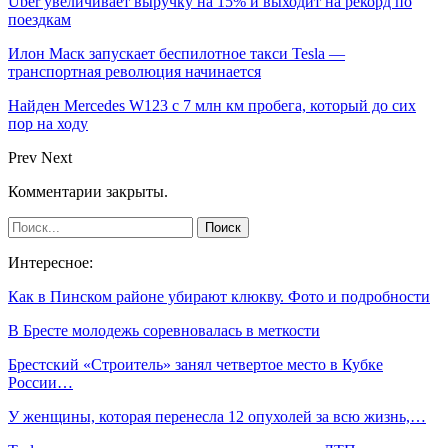
Uber увеличивает выручку на 15% и выходит на рекорд по
поездкам
Илон Маск запускает беспилотное такси Tesla —
транспортная революция начинается
Найден Mercedes W123 с 7 млн км пробега, который до сих
пор на ходу
Prev
Next
Комментарии закрыты.
Интересное:
Как в Пинском районе убирают клюкву. Фото и подробности
В Бресте молодежь соревновалась в меткости
Брестский «Строитель» занял четвертое место в Кубке
России…
У женщины, которая перенесла 12 опухолей за всю жизнь,…