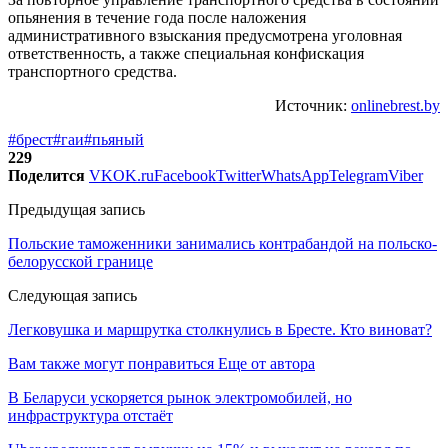
опьянения в течение года после наложения
административного взыскания предусмотрена уголовная
ответственность, а также специальная конфискация
транспортного средства.
Источник:
onlinebrest.by
#брест
#гаи
#пьяный
229
Поделится
VK
OK.ru
Facebook
Twitter
WhatsApp
Telegram
Viber
Предыдущая запись
Польские таможенники занимались контрабандой на польско-
белорусской границе
Следующая запись
Легковушка и маршрутка столкнулись в Бресте. Кто виноват?
Вам также могут понравиться
Еще от автора
В Беларуси ускоряется рынок электромобилей, но
инфраструктура отстаёт