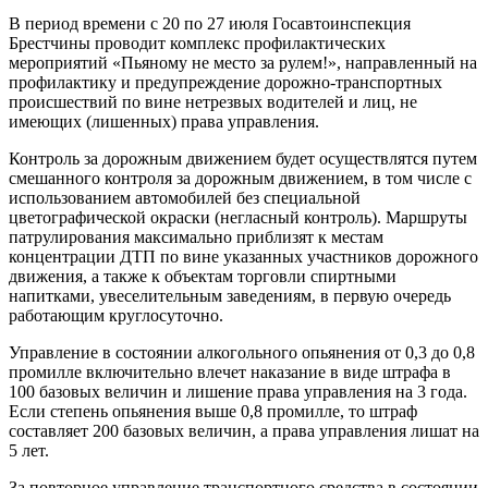
В период времени с 20 по 27 июля Госавтоинспекция
Брестчины проводит комплекс профилактических
мероприятий «Пьяному не место за рулем!», направленный на
профилактику и предупреждение дорожно-транспортных
происшествий по вине нетрезвых водителей и лиц, не
имеющих (лишенных) права управления.
Контроль за дорожным движением будет осуществлятся путем
смешанного контроля за дорожным движением, в том числе с
использованием автомобилей без специальной
цветографической окраски (негласный контроль). Маршруты
патрулирования максимально приблизят к местам
концентрации ДТП по вине указанных участников дорожного
движения, а также к объектам торговли спиртными
напитками, увеселительным заведениям, в первую очередь
работающим круглосуточно.
Управление в состоянии алкогольного опьянения от 0,3 до 0,8
промилле включительно влечет наказание в виде штрафа в
100 базовых величин и лишение права управления на 3 года.
Если степень опьянения выше 0,8 промилле, то штраф
составляет 200 базовых величин, а права управления лишат на
5 лет.
За повторное управление транспортного средства в состоянии