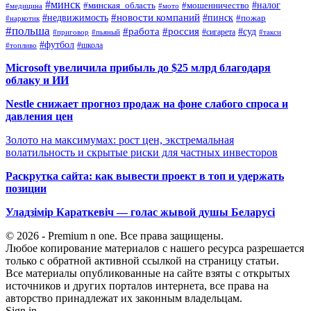
#минск
#налог
#мошенничество
#минская_область
#медицина
#мото
#новости компаний
#недвижимость
#пинск
#пожар
#наркотик
#польша
#работа
#россия
#суд
#сигарета
#приговор
#пьяный
#такси
#футбол
#школа
#топливо
Microsoft увеличила прибыль до $25 млрд благодаря
облаку и ИИ
Nestle снижает прогноз продаж на фоне слабого спроса и
давления цен
Золото на максимумах: рост цен, экстремальная
волатильность и скрытые риски для частных инвесторов
Раскрутка сайта: как вывести проект в топ и удержать
позиции
Уладзімір Караткевіч — голас жывой душы Беларусі
© 2026 - Premium n one. Все права защищены.
Любое копирование материалов с нашего ресурса разрешается
только с обратной активной ссылкой на страницу статьи.
Все материалы опубликованные на сайте взяты с открытых
источников и других порталов интернета, все права на
авторство принадлежат их законным владельцам.
Sign in