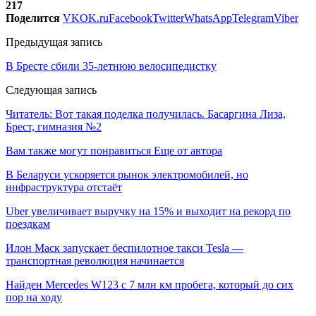
217
Поделится
VK
OK.ru
Facebook
Twitter
WhatsApp
Telegram
Viber
Предыдущая запись
В Бресте сбили 35-летнюю велосипедистку
Следующая запись
Читатель: Вот такая поделка получилась. Басаргина Лиза,
Брест, гимназия №2
Вам также могут понравиться
Еще от автора
В Беларуси ускоряется рынок электромобилей, но
инфраструктура отстаёт
Uber увеличивает выручку на 15% и выходит на рекорд по
поездкам
Илон Маск запускает беспилотное такси Tesla —
транспортная революция начинается
Найден Mercedes W123 с 7 млн км пробега, который до сих
пор на ходу