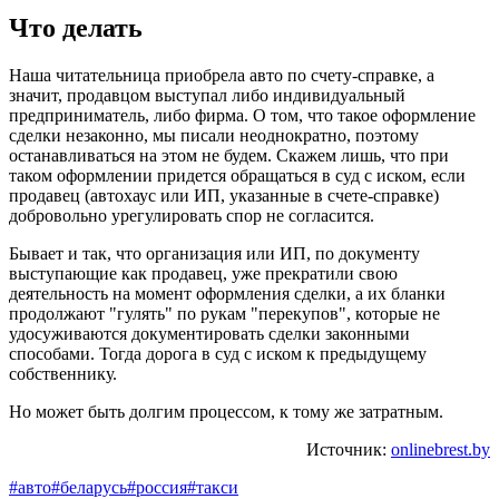
Что делать
Наша читательница приобрела авто по счету-справке, а
значит, продавцом выступал либо индивидуальный
предприниматель, либо фирма. О том, что такое оформление
сделки незаконно, мы писали неоднократно, поэтому
останавливаться на этом не будем. Скажем лишь, что при
таком оформлении придется обращаться в суд с иском, если
продавец (автохаус или ИП, указанные в счете-справке)
добровольно урегулировать спор не согласится.
Бывает и так, что организация или ИП, по документу
выступающие как продавец, уже прекратили свою
деятельность на момент оформления сделки, а их бланки
продолжают "гулять" по рукам "перекупов", которые не
удосуживаются документировать сделки законными
способами. Тогда дорога в суд с иском к предыдущему
собственнику.
Но может быть долгим процессом, к тому же затратным.
Источник:
onlinebrest.by
#авто
#беларусь
#россия
#такси