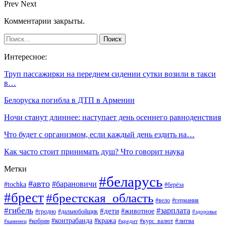
Prev
Next
Комментарии закрыты.
Интересное:
Труп пассажирки на переднем сидении сутки возили в такси
в…
Белоруска погибла в ДТП в Армении
Ночи станут длиннее: наступает день осеннего равноденствия
Что будет с организмом, если каждый день ездить на…
Как часто стоит принимать душ? Что говорит наука
Метки
#беларусь
#авто
#барановичи
#tochka
#берёза
#брест
#брестская_область
#вело
#германия
#гибель
#дети
#зарплата
#животное
#гродно
#дальнобойщик
#здоровье
#контрабанда
#кража
#кобрин
#курс_валют
#литва
#каменец
#кредит