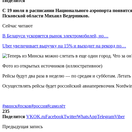
Поделится
С 19 июля в расписании Национального аэропорта появитс
Псковской области Михаил Ведерников.
Сейчас читают
В Беларуси ускоряется рынок электромобилей, но…
Uber увеличивает выручку на 15% и выходит на рекорд по…
Фото из открытых источников (иллюстративное)
Рейсы будут два раза в неделю — по средам и субботам. Летать
Осуществлять рейсы будет российский авиаперевозчик Nordwind
#минск
#псков
#россия
#самолёт
235
Поделится
VK
OK.ru
Facebook
Twitter
WhatsApp
Telegram
Viber
Предыдущая запись