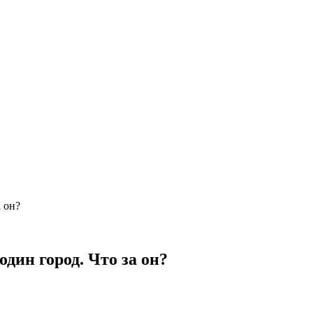
 он?
дин город. Что за он?