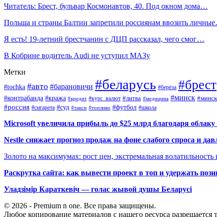
Читатель: Брест, бульвар Космонавтов, 40. Под окном дома…
Польша и страны Балтии запретили россиянам ввозить личны
Я есть! 19-летний брестчанин с ДЦП рассказал, чего смог…
В Кобрине водитель Audi не уступил МАЗу
Метки
#беларусь
#брест
#авто
#барановичи
#tochka
#берёза
#минск
#контрабанда
#кража
#курс_валют
#литва
#минск
#кредит
#медицина
#россия
#футбол
#суд
#сигарета
#школа
#топливо
#такси
Microsoft увеличила прибыль до $25 млрд благодаря облаку
Nestle снижает прогноз продаж на фоне слабого спроса и дав
Золото на максимумах: рост цен, экстремальная волатильность
Раскрутка сайта: как вывести проект в топ и удержать поз
Уладзімір Караткевіч — голас жывой душы Беларусі
© 2026 - Premium n one. Все права защищены.
Любое копирование материалов с нашего ресурса разрешается т