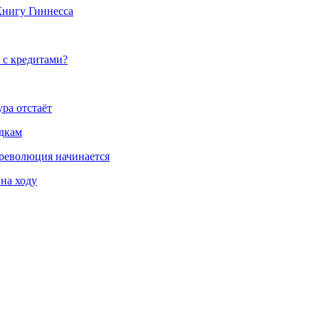
Книгу Гиннесса
 с кредитами?
ра отстаёт
здкам
 революция начинается
 на ходу