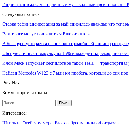
Индиец записал самый длинный музыкальный трек и попал в 
Следующая запись
Ставка рефинансирования за май снизилась дважды: что теперь
Вам также могут понравиться
Еще от автора
В Беларуси ускоряется рынок электромобилей, но инфраструкту
Uber увеличивает выручку на 15% и выходит на рекорд по пое
Илон Маск запускает беспилотное такси Tesla — транспортная
Найден Mercedes W123 с 7 млн км пробега, который до сих пор
Prev
Next
Комментарии закрыты.
Интересное:
Штиль на Эгейском море. Рассказ брестчанина об отдыхе в…