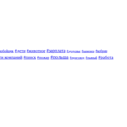
#дети
#зарплата
#животное
нобойщик
#кобрин
#здоровье
#каменец
#польша
ти компаний
#работа
#пинск
#пожар
#приговор
#пьяный