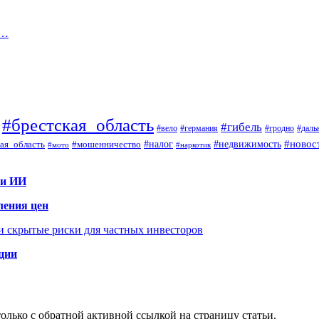
е…
#брестская_область
#гибель
#вело
#гродно
#даль
#германия
#налог
#новос
#мошенничество
#недвижимость
ая_область
#мото
#наркотик
 и ИИ
ления цен
 и скрытые риски для частных инвесторов
иции
олько с обратной активной ссылкой на страницу статьи.