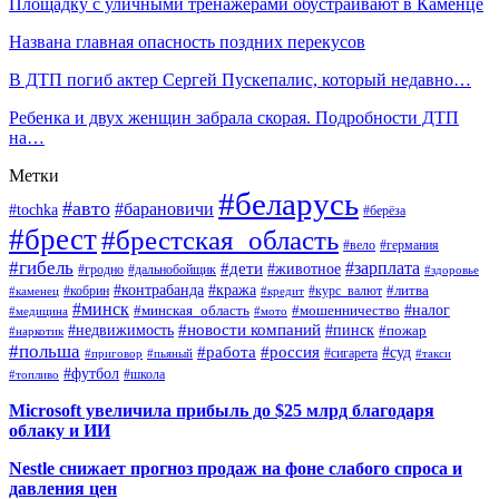
Площадку с уличными тренажерами обустраивают в Каменце
Названа главная опасность поздних перекусов
В ДТП погиб актер Сергей Пускепалис, который недавно…
Ребенка и двух женщин забрала скорая. Подробности ДТП
на…
Метки
#беларусь
#авто
#барановичи
#tochka
#берёза
#брест
#брестская_область
#вело
#германия
#гибель
#дети
#зарплата
#животное
#гродно
#дальнобойщик
#здоровье
#контрабанда
#кража
#кобрин
#курс_валют
#литва
#каменец
#кредит
#минск
#налог
#мошенничество
#минская_область
#медицина
#мото
#новости компаний
#недвижимость
#пинск
#пожар
#наркотик
#польша
#работа
#россия
#суд
#сигарета
#приговор
#пьяный
#такси
#футбол
#школа
#топливо
Microsoft увеличила прибыль до $25 млрд благодаря
облаку и ИИ
Nestle снижает прогноз продаж на фоне слабого спроса и
давления цен