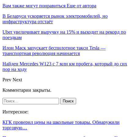
Вам также могут понравиться
Еще от автора
В Беларуси ускоряется рынок электромобилей, но
инфраструктура отстаёт
Uber увеличивает выручку на 15% и выходит на рекорд по
поездкам
Илон Маск запускает беспилотное такси Tesla —
транспортная революция начинается
Найден Mercedes W123 с 7 млн км пробега, который до сих
пор на ходу
Prev
Next
Комментарии закрыты.
Интересное:
КГК проверил цены на школьные товары. Обнаружили
торговую…