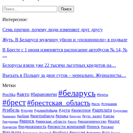
Интересное:
Семь причин, почему люди изменяют друг другу
Жуть. В Беларуси мужчину убили и «похоронили» в подвале
В Бресте с 1 июня изменяется расписание автобусов № 14, №
…
Белорусы взяли уже 22 тысячи льготных кредитов на…
Въехать в Польшу за двое суток – нереально. Журналисты…
Метки
#беларусь
#авто
#барановичи
#tochka
#берёза
#брест
#брестская_область
#вело
#германия
#гибель
#дети
#зарплата
#животное
#гродно
#дальнобойщик
#здоровье
#контрабанда
#кража
#кобрин
#курс_валют
#литва
#каменец
#кредит
#минск
#налог
#мошенничество
#минская_область
#медицина
#мото
#новости компаний
#недвижимость
#пинск
#пожар
#наркотик
#польша
#работа
#россия
#суд
#сигарета
#приговор
#пьяный
#такси