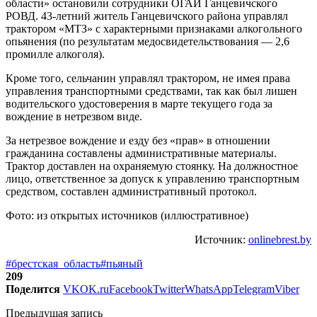
области» остановили сотрудники ОГАИ Ганцевичского
РОВД. 43-летний житель Ганцевичского района управлял
трактором «МТЗ» с характерными признаками алкогольного
опьянения (по результатам медосвидетельствования — 2,6
промилле алкоголя).
Кроме того, сельчанин управлял трактором, не имея права
управления транспортными средствами, так как был лишен
водительского удостоверения в марте текущего года за
вождение в нетрезвом виде.
За нетрезвое вождение и езду без «прав» в отношении
гражданина составлены административные материалы.
Трактор доставлен на охраняемую стоянку. На должностное
лицо, ответственное за допуск к управлению транспортным
средством, составлен административный протокол.
Фото: из открытых источников (иллюстративное)
Источник:
onlinebrest.by
#брестская_область
#пьяный
209
Поделится
VK
OK.ru
Facebook
Twitter
WhatsApp
Telegram
Viber
Предыдущая запись