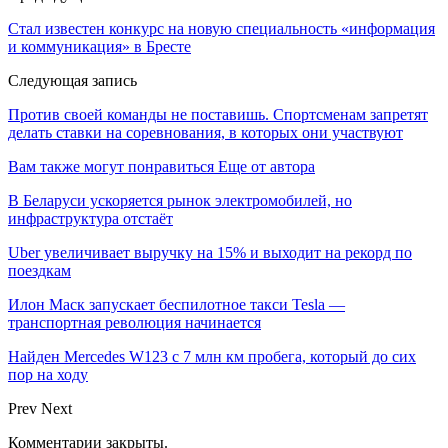
Стал известен конкурс на новую специальность «информация
и коммуникация» в Бресте
Следующая запись
Против своей команды не поставишь. Спортсменам запретят
делать ставки на соревнования, в которых они участвуют
Вам также могут понравиться
Еще от автора
В Беларуси ускоряется рынок электромобилей, но
инфраструктура отстаёт
Uber увеличивает выручку на 15% и выходит на рекорд по
поездкам
Илон Маск запускает беспилотное такси Tesla —
транспортная революция начинается
Найден Mercedes W123 с 7 млн км пробега, который до сих
пор на ходу
Prev
Next
Комментарии закрыты.