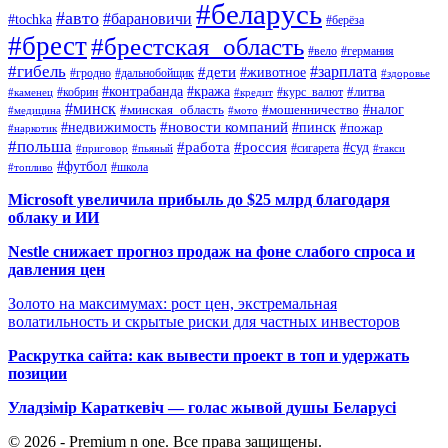
#беларусь
#авто
#барановичи
#tochka
#берёза
#брест
#брестская_область
#вело
#германия
#гибель
#дети
#зарплата
#животное
#гродно
#дальнобойщик
#здоровье
#контрабанда
#кража
#кобрин
#курс_валют
#литва
#каменец
#кредит
#минск
#налог
#мошенничество
#минская_область
#медицина
#мото
#новости компаний
#недвижимость
#пинск
#пожар
#наркотик
#польша
#работа
#россия
#суд
#сигарета
#приговор
#пьяный
#такси
#футбол
#школа
#топливо
Microsoft увеличила прибыль до $25 млрд благодаря
облаку и ИИ
Nestle снижает прогноз продаж на фоне слабого спроса и
давления цен
Золото на максимумах: рост цен, экстремальная
волатильность и скрытые риски для частных инвесторов
Раскрутка сайта: как вывести проект в топ и удержать
позиции
Уладзімір Караткевіч — голас жывой душы Беларусі
© 2026 - Premium n one. Все права защищены.