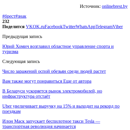
Источник:
onlinebrest.by
#брест
#знак
232
Поделится
VK
OK.ru
Facebook
Twitter
WhatsApp
Telegram
Viber
Предыдущая запись
Юрий Хомич возглавил областное управление спорта и
туризма
Следующая запись
Число заражений оспой обезьян среди людей растет
Вам также могут понравиться
Еще от автора
В Беларуси ускоряется рынок электромобилей, но
инфраструктура отстаёт
Uber увеличивает выручку на 15% и выходит на рекорд по
поездкам
Илон Маск запускает беспилотное такси Tesla —
транспортная революция начинается