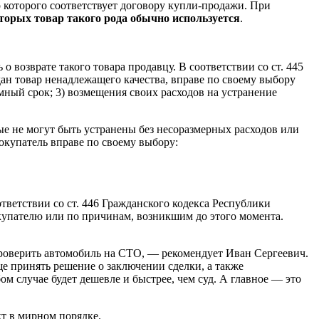
о которого соответствует договору купли-продажи. При
оторых товар такого рода обычно используется
.
 возврате такого товара продавцу. В соответствии со ст. 445
дан товар ненадлежащего качества, вправе по своему выбору
умный срок; 3) возмещения своих расходов на устранение
ые не могут быть устранены без несоразмерных расходов или
окупатель вправе по своему выбору:
тветствии со ст. 446 Гражданского кодекса Республики
покупателю или по причинам, возникшим до этого момента.
проверить автомобиль на СТО, — рекомендует Иван Сергеевич.
ще принять решение о заключении сделки, а также
м случае будет дешевле и быстрее, чем суд. А главное — это
кт в мирном порядке.