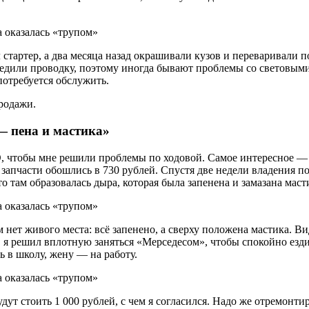
 стартер, а два месяца назад окрашивали кузов и переваривали 
редили проводку, поэтому иногда бывают проблемы со световыми
потребуется обслужить.
родажи.
— пена и мастика»
, чтобы мне решили проблемы по ходовой. Самое интересное — г
запчасти обошлись в 730 рублей. Спустя две недели владения под
о там образовалась дыра, которая была запенена и замазана маст
нет живого места: всё запенено, а сверху положена мастика. Ви
я решил вплотную заняться «Мерседесом», чтобы спокойно ездит
ь в школу, жену — на работу.
дут стоить 1 000 рублей, с чем я согласился. Надо же отремонтир