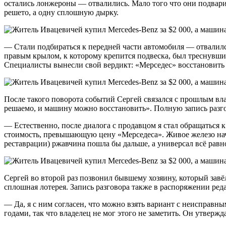
остались лонжероны — отвалились. Мало того что они подварив
решето, а одну сплошную дырку.
— Стали подбираться к передней части автомобиля — отвалился
правым крылом, к которому крепится подвеска, был треснувшим
Специалисты вынесли свой вердикт: «Мерседес» восстановить н
После такого поворота событий Сергей связался с прошлым вл
решаемо, и машину можно восстановить». Полную запись разго
— Естественно, после диалога с продавцом я стал обращаться к
стоимость, превышающую цену «Мерседеса». Живое железо начина
реставрации) ржавчина пошла бы дальше, а универсал всё равн
Сергей во второй раз позвонил бывшему хозяину, который зав
сплошная лотерея. Запись разговора также в распоряжении ред
— Да, я с ним согласен, что можно взять вариант с неисправн
годами, так что владелец не мог этого не заметить. Он утвержд