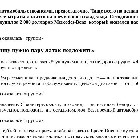
автомобиль с нюансами, предостаточно. Чаще всего по незна
се затраты ложатся на плечи нового владельца. Сегодняшняя 
купил за 2 000 долларов Mercedes-Benz, который оказался на
днищу нужно пару латок подложить»
х, как известно, отыскать бэушную машину за недорого трудно.
рус и отправился.
ичём рассматривал предложения довольно долго — на протяжении
 на случай ремонта и обслуживания. Ценовой диапазон — от 1 50
виваленте. Я заинтересовался, позвонил, — вспоминает белорус
ару латок подложить, а в остальном, мол, безупречный автомоби
 рублей, и затем я приехал забирать авто в Брест. Внешне кузо
 днище лежала чёрная мастика, поэтому складывалось впечатлени