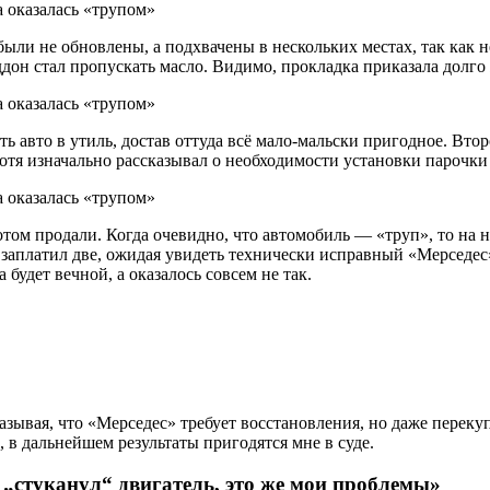
и не обновлены, а подхвачены в нескольких местах, так как не 
ддон стал пропускать масло. Видимо, прокладка приказала долго
ть авто в утиль, достав оттуда всё мало-мальски пригодное. Вто
отя изначально рассказывал о необходимости установки парочки
отом продали. Когда очевидно, что автомобиль — «труп», то на
я заплатил две, ожидая увидеть технически исправный «Мерседе
будет вечной, а оказалось совсем не так.
зывая, что «Мерседес» требует восстановления, но даже перекупы
в дальнейшем результаты пригодятся мне в суде.
я „стуканул“ двигатель, это же мои проблемы»