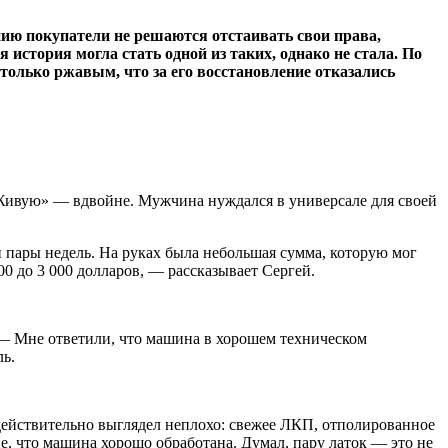
нию покупатели не решаются отстаивать свои права,
история могла стать одной из таких, однако не стала. По
столько ржавым, что за его восстановление отказались
 «Живую» — вдвойне. Мужчина нуждался в универсале для своей
 пары недель. На руках была небольшая сумма, которую мог
0 до 3 000 долларов, — рассказывает Сергей.
. — Мне ответили, что машина в хорошем техническом
ль.
в действительно выглядел неплохо: свежее ЛКП, отполированное
е, что машина хорошо обработана. Думал, пару латок — это не