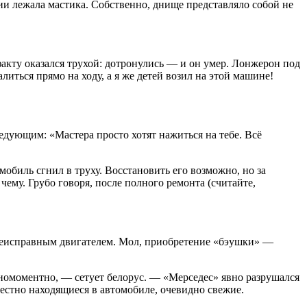
ии лежала мастика. Собственно, днище представляло собой не
факту оказался трухой: дотронулись — и он умер. Лонжерон под
ться прямо на ходу, а я же детей возил на этой машине!
дующим: «Мастера просто хотят нажиться на тебе. Всё
обиль сгнил в труху. Восстановить его возможно, но за
ему. Грубо говоря, после полного ремонта (считайте,
 неисправным двигателем. Мол, приобретение «бэушки» —
одномоментно, — сетует белорус. — «Мерседес» явно разрушался
еместно находящиеся в автомобиле, очевидно свежие.