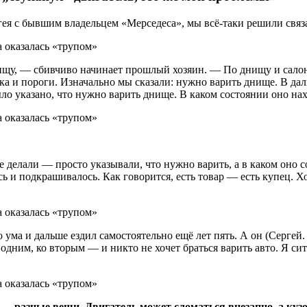
гея с бывшим владельцем «Мерседеса», мы всё-таки решили свя
щу, — сбивчиво начинает прошлый хозяин. — По днищу и салону
ика и пороги. Изначально мы сказали: нужно варить днище. В д
ыло указано, что нужно варить днище. В каком состоянии оно на
делали — просто указывали, что нужно варить, а в каком оно со
сь и подкрашивалось. Как говорится, есть товар — есть купец.
 ума и дальше ездил самостоятельно ещё лет пять. А он (Сергей
к одним, ко вторым — и никто не хочет браться варить авто. Я си
 — разные вещи. Двигатель может сломаться внезапно, а куз