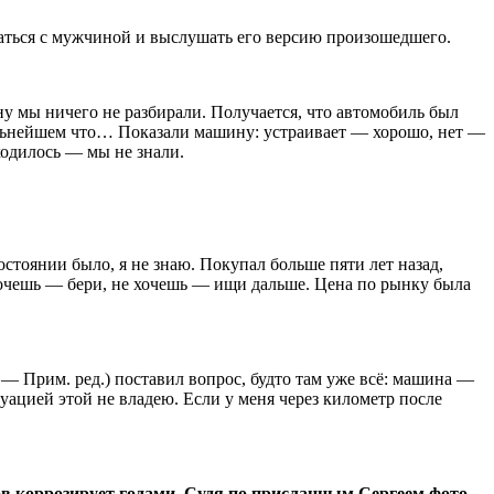
заться с мужчиной и выслушать его версию произошедшего.
 мы ничего не разбирали. Получается, что автомобиль был
альнейшем что… Показали машину: устраивает — хорошо, нет —
ходилось — мы не знали.
стоянии было, я не знаю. Покупал больше пяти лет назад,
 Хочешь — бери, не хочешь — ищи дальше. Цена по рынку была
. — Прим. ред.) поставил вопрос, будто там уже всё: машина —
туацией этой не владею. Если у меня через километр после
ов коррозирует годами. Судя по присланным Сергеем фото,