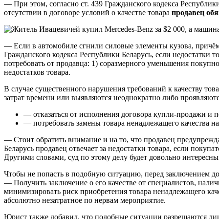
— При этом, согласно ст. 439 Гражданского кодекса Республики
отсутствии в договоре условий о качестве товара
продавец обя
— Если в автомобиле сгнили силовые элементы кузова, причём н
Гражданского кодекса Республики Беларусь, если недостатки т
потребовать от продавца: 1) соразмерного уменьшения покупно
недостатков товара.
В случае существенного нарушения требований к качеству това
затрат времени или выявляются неоднократно либо проявляются
— отказаться от исполнения договора купли-продажи и п
— потребовать замены товара ненадлежащего качества на
— Стоит обратить внимание и на то, что продавец предупрежда
Беларусь продавец отвечает за недостатки товара, если покупа
Другими словами, суд по этому делу будет довольно интересн
Чтобы не попасть в подобную ситуацию, перед заключением д
— Получить заключение о его качестве от специалистов, налич
минимизировать риск приобретения товара ненадлежащего качест
абсолютно незатратное по нервам мероприятие.
Юрист также добавил, что подобные ситуации разрешаются лиш