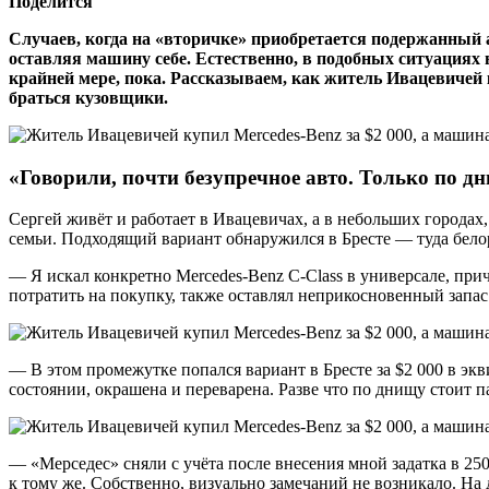
Поделится
Случаев, когда на «вторичке» приобретается подержанный 
оставляя машину себе. Естественно, в подобных ситуациях в
крайней мере, пока. Рассказываем, как житель Ивацевичей 
браться кузовщики.
«Говорили, почти безупречное авто. Только по 
Сергей живёт и работает в Ивацевичах, а в небольших города
семьи. Подходящий вариант обнаружился в Бресте — туда бело
— Я искал конкретно Mercedes-Benz C-Class в универсале, пр
потратить на покупку, также оставлял неприкосновенный запас
— В этом промежутке попался вариант в Бресте за $2 000 в эк
состоянии, окрашена и переварена. Разве что по днищу стоит п
— «Мерседес» сняли с учёта после внесения мной задатка в 250
к тому же. Собственно, визуально замечаний не возникало. На