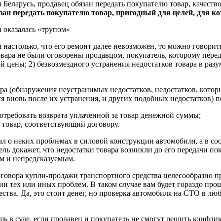
 Беларусь, продавец обязан передать покупателю товар, качеств
зан передать покупателю товар, пригодный для целей, для к
астолько, что его ремонт далее невозможен, то можно говорить о
овара не были оговорены продавцом, покупатель, которому пере
й цены; 2) безвозмездного устранения недостатков товара в раз
ра (обнаружения неустранимых недостатков, недостатков, котор
 вновь после их устранения, и других подобных недостатков) п
отребовать возврата уплаченной за товар денежной суммы;
 товар, соответствующий договору.
л о неких проблемах в силовой конструкции автомобиля, а в соо
тель докажет, что недостатки товара возникли до его передачи 
ым и непредсказуемым.
оговора купли-продажи транспортного средства целесообразно 
ии тех или иных проблем. В таком случае вам будет гораздо про
ва. Да, это стоит денег, но проверка автомобиля на СТО в любо
ь в суде, если продавец и покупатель не смогут решить конфли