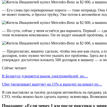
— Его слова про переваренные пороги — тоже неправда. Они был
не может помочь, и бросил трубку. Уже потом в автомобиле по
— По сути, сейчас у меня остаётся два варианта. Первый — сда
этим человеком невозможно. Он не видит никакой проблемы, х
— Предполагаю, машину сделали, чтобы она кое-как ехала, а п
долларов, плюс нужно честно указать все проблемы. Здесь же 
утверждал: достаточно вложить 500 долларов в машину — и она 
Сейчас читают
В Беларуси ускоряется рынок электромобилей, но…
Uber увеличивает выручку на 15% и выходит на рекорд по…
Я сам выставлял за тысячу долларов автомобиль на продажу, ука
СТО, чтобы можно было сделать оценку экземпляра. Возможно, 
Продавец: «Если через 1 км после покупки у мен