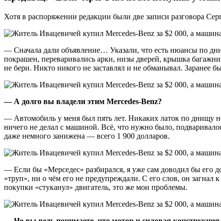
Хотя в распоряжении редакции были две записи разговора Сер
— Сначала дали объявление… Указали, что есть нюансы по дни
покрашен, переваривались арки, низы дверей, крышка багажн
не бери. Никто никого не заставлял и не обманывал. Заранее б
— А долго вы владели этим
Mercedes-
Benz?
— Автомобиль у меня был пять лет. Никаких латок по днищу не 
ничего не делал с машиной. Всё, что нужно было, подваривало
даже немного занижена — всего 1 900 долларов.
— Если бы «Мерседес» разбирался, я уже сам доводил бы его до
«труп», ни о чём его не предупреждали. С его слов, он загнал 
покупки «стуканул» двигатель, это же мои проблемы.
— Но вы ведь понимаете, что мотор и силовая конструкция