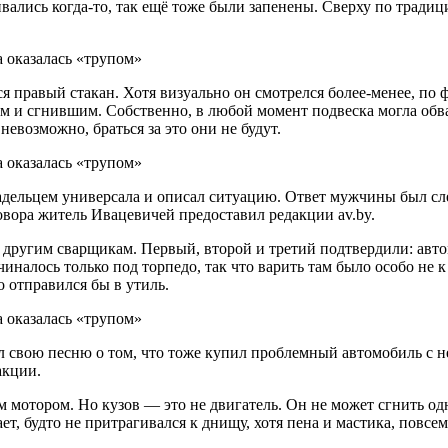
ались когда-то, так ещё тоже были запенены. Сверху по традиц
 правый стакан. Хотя визуально он смотрелся более-менее, по 
 и сгнившим. Собственно, в любой момент подвеска могла обвали
евозможно, браться за это они не будут.
адельцем универсала и описал ситуацию. Ответ мужчины был сле
вора житель Ивацевичей предоставил редакции av.by.
 другим сварщикам. Первый, второй и третий подтвердили: автом
лось только под торпедо, так что варить там было особо не к ч
о отправился бы в утиль.
ёл свою песню о том, что тоже купил проблемный автомобиль с
акции.
ым мотором. Но кузов — это не двигатель. Он не может сгнить 
ает, будто не притрагивался к днищу, хотя пена и мастика, повс