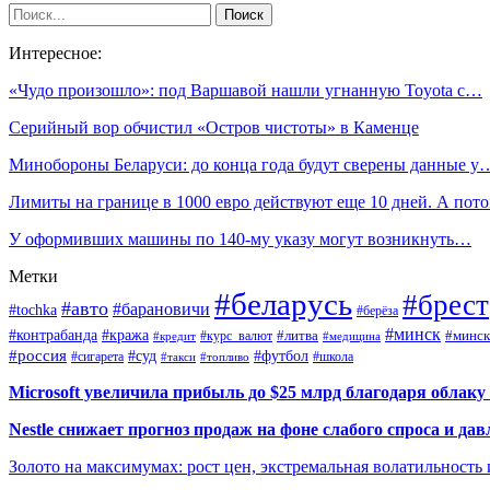
Интересное:
«Чудо произошло»: под Варшавой нашли угнанную Toyota с…
Серийный вор обчистил «Остров чистоты» в Каменце
Минобороны Беларуси: до конца года будут сверены данные у
Лимиты на границе в 1000 евро действуют еще 10 дней. А по
У оформивших машины по 140-му указу могут возникнуть…
Метки
#беларусь
#брест
#авто
#барановичи
#tochka
#берёза
#минск
#контрабанда
#кража
#курс_валют
#литва
#минск
#кредит
#медицина
#россия
#футбол
#суд
#сигарета
#школа
#топливо
#такси
Microsoft увеличила прибыль до $25 млрд благодаря облаку
Nestle снижает прогноз продаж на фоне слабого спроса и дав
Золото на максимумах: рост цен, экстремальная волатильность