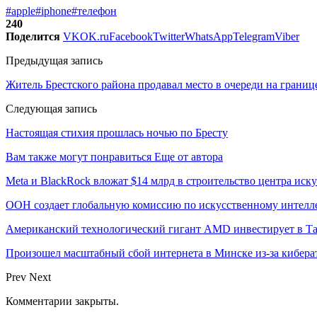
#apple
#iphone
#телефон
240
Поделится
VK
OK.ru
Facebook
Twitter
WhatsApp
Telegram
Viber
Предыдущая запись
Житель Брестского района продавал место в очереди на границе
Следующая запись
Настоящая стихия прошлась ночью по Бресту
Вам также могут понравиться
Еще от автора
Meta и BlackRock вложат $14 млрд в строительство центра иск
ООН создает глобальную комиссию по искусственному интелл
Американский технологический гигант AMD инвестирует в Та
Произошел масштабный сбой интернета в Минске из-за кибера
Prev
Next
Комментарии закрыты.