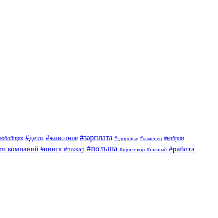
#дети
#зарплата
#животное
нобойщик
#кобрин
#здоровье
#каменец
#польша
ти компаний
#работа
#пинск
#пожар
#приговор
#пьяный