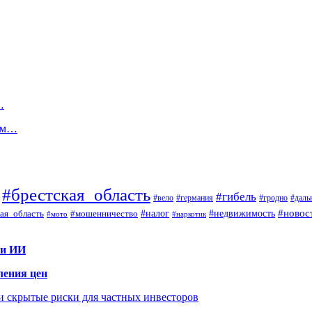
…
том…
#брестская_область
#гибель
#вело
#гродно
#даль
#германия
#налог
#новос
#мошенничество
#недвижимость
ая_область
#мото
#наркотик
 и ИИ
ления цен
 и скрытые риски для частных инвесторов