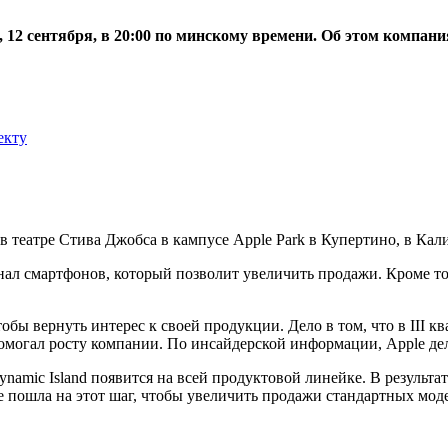
 12 сентября, в 20:00 по минскому времени. Об этом компани
екту
 в театре Стива Джобса в кампусе Apple Park в Купертино, в Ка
л смартфонов, который позволит увеличить продажи. Кроме тог
тобы вернуть интерес к своей продукции. Дело в том, что в III к
омогал росту компании. По инсайдерской информации, Apple дел
ynamic Island появится на всей продуктовой линейке. В резуль
e пошла на этот шаг, чтобы увеличить продажи стандартных мод