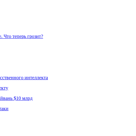
. Что теперь грозит?
усственного интеллекта
екту
йвань $10 млрд
таки