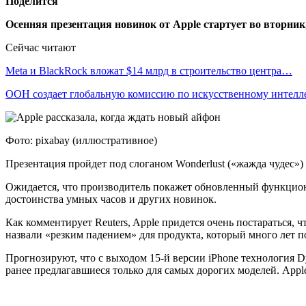
Поделится
Осенняя презентация новинок от Apple стартует во вторник,
Сейчас читают
Meta и BlackRock вложат $14 млрд в строительство центра…
ООН создает глобальную комиссию по искусственному интелл
Фото: pixabay (иллюстративное)
Презентация пройдет под слоганом Wonderlust («жажда чудес»)
Ожидается, что производитель покажет обновленный функциона
достоинства умных часов и других новинок.
Как комментирует Reuters, Apple придется очень постараться, ч
назвали «резким падением» для продукта, который много лет п
Прогнозируют, что с выходом 15-й версии iPhone технология D
ранее предлагавшиеся только для самых дорогих моделей. Appl