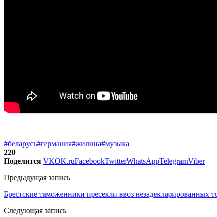
#беларусь
#германия
#жилина
#музыка
220
Поделится
VK
OK.ru
Facebook
Twitter
WhatsApp
Telegram
Viber
Предыдущая запись
Брестские таможенники пресекли ввоз незадекларированных то
Следующая запись