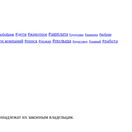
#дети
#зарплата
#животное
нобойщик
#кобрин
#здоровье
#каменец
#польша
ти компаний
#работа
#пинск
#пожар
#приговор
#пьяный
ринадлежат их законным владельцам.