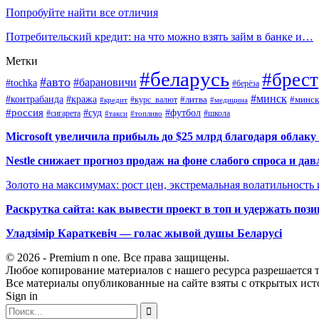
Попробуйте найти все отличия
Потребительский кредит: на что можно взять займ в банке и…
Метки
#беларусь
#брест
#авто
#барановичи
#tochka
#берёза
#минск
#контрабанда
#кража
#курс_валют
#литва
#минск
#кредит
#медицина
#россия
#футбол
#суд
#сигарета
#школа
#топливо
#такси
Microsoft увеличила прибыль до $25 млрд благодаря облаку
Nestle снижает прогноз продаж на фоне слабого спроса и дав
Золото на максимумах: рост цен, экстремальная волатильность
Раскрутка сайта: как вывести проект в топ и удержать поз
Уладзімір Караткевіч — голас жывой душы Беларусі
© 2026 - Premium n one. Все права защищены.
Любое копирование материалов с нашего ресурса разрешается т
Все материалы опубликованные на сайте взяты с открытых исто
Sign in