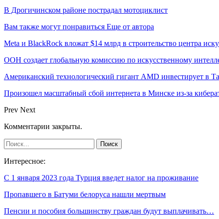
В Дрогичинском районе пострадал мотоциклист
Вам также могут понравиться
Еще от автора
Meta и BlackRock вложат $14 млрд в строительство центра иск
ООН создает глобальную комиссию по искусственному интелл
Американский технологический гигант AMD инвестирует в Та
Произошел масштабный сбой интернета в Минске из-за кибера
Prev
Next
Комментарии закрыты.
Интересное:
С 1 января 2023 года Турция введет налог на проживание
Пропавшего в Батуми белоруса нашли мертвым
Пенсии и пособия большинству граждан будут выплачивать…