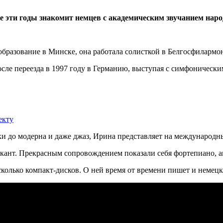
е эти годы знакомит немцев с академическим звучанием нар
образование в Минске, она работала солисткой в Белгосфилармо
е переезда в 1997 году в Германию, выступая с симфоническими
екту
 до модерна и даже джаз, Ирина представляет на международных
кант. Прекрасным сопровождением показали себя фортепиано, ак
колько компакт-дисков. О ней время от времени пишет и немецк