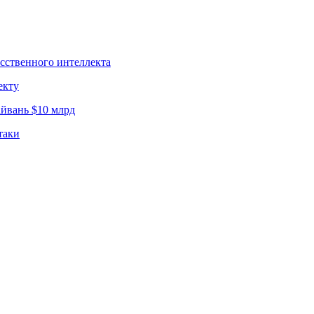
усственного интеллекта
екту
йвань $10 млрд
таки