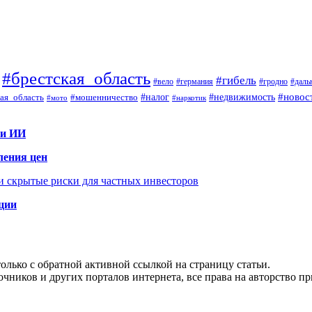
#брестская_область
#гибель
#вело
#гродно
#даль
#германия
#налог
#новос
#мошенничество
#недвижимость
ая_область
#мото
#наркотик
 и ИИ
ления цен
 и скрытые риски для частных инвесторов
иции
олько с обратной активной ссылкой на страницу статьи.
чников и других порталов интернета, все права на авторство п