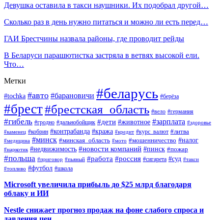
Девушка оставила в такси наушники. Их подобрал другой…
Сколько раз в день нужно питаться и можно ли есть перед…
ГАИ Брестчины назвала районы, где проводит рейды
В Беларуси парашютистка застряла в ветвях высокой ели.
Что…
Метки
#беларусь
#авто
#барановичи
#tochka
#берёза
#брест
#брестская_область
#вело
#германия
#гибель
#дети
#зарплата
#животное
#гродно
#дальнобойщик
#здоровье
#контрабанда
#кража
#кобрин
#курс_валют
#литва
#каменец
#кредит
#минск
#налог
#мошенничество
#минская_область
#медицина
#мото
#новости компаний
#недвижимость
#пинск
#пожар
#наркотик
#польша
#работа
#россия
#суд
#сигарета
#приговор
#пьяный
#такси
#футбол
#школа
#топливо
Microsoft увеличила прибыль до $25 млрд благодаря
облаку и ИИ
Nestle снижает прогноз продаж на фоне слабого спроса и
давления цен