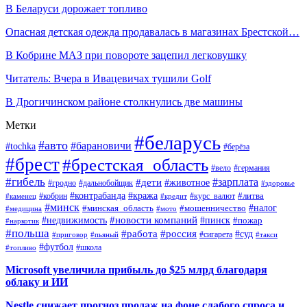
В Беларуси дорожает топливо
Опасная детская одежда продавалась в магазинах Брестской…
В Кобрине МАЗ при повороте зацепил легковушку
Читатель: Вчера в Ивацевичах тушили Golf
В Дрогичинском районе столкнулись две машины
Метки
#беларусь
#авто
#барановичи
#tochka
#берёза
#брест
#брестская_область
#вело
#германия
#гибель
#дети
#зарплата
#животное
#гродно
#дальнобойщик
#здоровье
#контрабанда
#кража
#кобрин
#курс_валют
#литва
#каменец
#кредит
#минск
#налог
#мошенничество
#минская_область
#медицина
#мото
#новости компаний
#недвижимость
#пинск
#пожар
#наркотик
#польша
#работа
#россия
#суд
#сигарета
#приговор
#пьяный
#такси
#футбол
#школа
#топливо
Microsoft увеличила прибыль до $25 млрд благодаря
облаку и ИИ
Nestle снижает прогноз продаж на фоне слабого спроса и