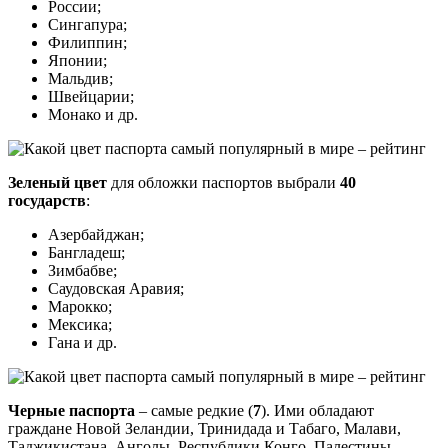
России;
Сингапура;
Филиппин;
Японии;
Мальдив;
Швейцарии;
Монако и др.
Зеленый цвет
для обложки паспортов выбрали
40
государств
:
Азербайджан;
Бангладеш;
Зимбабве;
Саудовская Аравия;
Марокко;
Мексика;
Гана и др.
Черные паспорта
– самые редкие (
7
). Ими обладают
граждане Новой Зеландии, Тринидада и Табаго, Малави,
Таджикистана, Анголы, Республики Конго, Палестины.