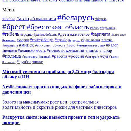
Метки
#беларусь
#авто
#барановичи
#tochka
#берёза
#брест
#брестская_область
#вело
#германия
#гибель
#дети
#зарплата
#животное
#гродно
#дальнобойщик
#здоровье
#контрабанда
#кража
#кобрин
#курс_валют
#литва
#каменец
#кредит
#минск
#налог
#мошенничество
#минская_область
#медицина
#мото
#новости компаний
#недвижимость
#пинск
#пожар
#наркотик
#польша
#работа
#россия
#суд
#сигарета
#приговор
#пьяный
#такси
#футбол
#школа
#топливо
Microsoft увеличила прибыль до $25 млрд благодаря
облаку и ИИ
Nestle снижает прогноз продаж на фоне слабого спроса и
давления цен
Золото на максимумах: рост цен, экстремальная
волатильность и скрытые риски для частных инвесторов
Раскрутка сайта: как вывести проект в топ и удержать
позиции