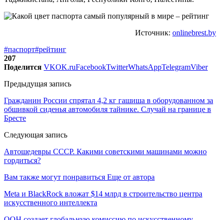
Источник:
onlinebrest.by
#паспорт
#рейтинг
207
Поделится
VK
OK.ru
Facebook
Twitter
WhatsApp
Telegram
Viber
Предыдущая запись
Гражданин России спрятал 4,2 кг гашиша в оборудованном за
обшивкой сиденья автомобиля тайнике. Случай на границе в
Бресте
Следующая запись
Автошедевры СССР. Какими советскими машинами можно
гордиться?
Вам также могут понравиться
Еще от автора
Meta и BlackRock вложат $14 млрд в строительство центра
искусственного интеллекта
ООН создает глобальную комиссию по искусственному