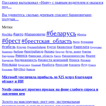
Пассажир выталкивал «Ниву» с пьяным водителем и оказался
под…
Вы удивитесь: сколько деревьев спасают барановичане,
получая…
Метки
#беларусь
#авто
#барановичи
#tochka
#берёза
#брест
#брестская_область
#вело
#германия
#гибель
#дети
#зарплата
#животное
#гродно
#дальнобойщик
#здоровье
#контрабанда
#кража
#кобрин
#курс_валют
#литва
#каменец
#кредит
#минск
#налог
#мошенничество
#минская_область
#медицина
#мото
#новости компаний
#недвижимость
#пинск
#пожар
#наркотик
#польша
#работа
#россия
#суд
#сигарета
#приговор
#пьяный
#такси
#футбол
#школа
#топливо
Microsoft увеличила прибыль до $25 млрд благодаря
облаку и ИИ
Nestle снижает прогноз продаж на фоне слабого спроса и
давления цен
Золото на максимумах: рост цен, экстремальная
волатильность и скрытые риски для частных инвесторов