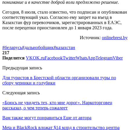
понимание и в качестве доброй воли предложено решение.
Сегодня, 8 июля, стало известно, что подписан и опубликован
соответствующий указ. Согласно ему запрет на въезд в
Казахстан фур перевозчиков, зарегистрированных в ЕАЭС,
после перецепки приостановлен до 1 января 2023 года.
Источник:
onlinebrest.by
#беларусь
#дальнобойщик
#казахстан
217
Поделится
VK
OK.ru
Facebook
Twitter
WhatsApp
Telegram
Viber
Предыдущая запись
Для туристов в Брестской области организовали туры по
сбору черники и голубики
Следующая запись
«Боюсь не увидеть тех, кто мне дорог». Наркоторговец
рассказал, о чем теперь сожалеет
Вам также могут понравиться
Еще от автора
Meta и BlackRock вложат $14 млрд в строительство центра