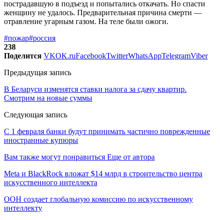
пострадавшую в подъезд и попытались откачать. Но спасти
женщину не удалось. Предварительная причина смерти —
отравление угарным газом. На теле были ожоги.
#пожар
#россия
238
Поделится
VK
OK.ru
Facebook
Twitter
WhatsApp
Telegram
Viber
Предыдущая запись
В Беларуси изменятся ставки налога за сдачу квартир.
Смотрим на новые суммы
Следующая запись
С 1 февраля банки будут принимать частично поврежденные
иностранные купюры
Вам также могут понравиться
Еще от автора
Meta и BlackRock вложат $14 млрд в строительство центра
искусственного интеллекта
ООН создает глобальную комиссию по искусственному
интеллекту