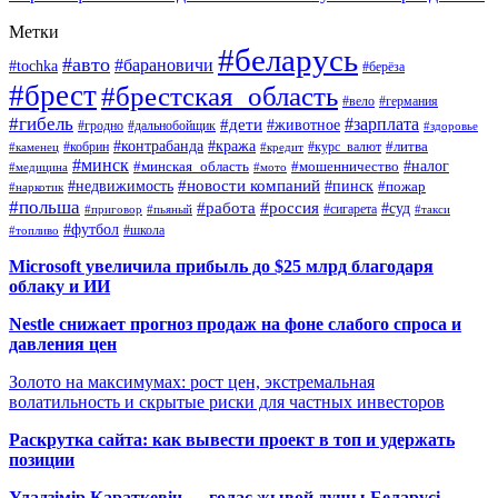
Метки
#беларусь
#авто
#барановичи
#tochka
#берёза
#брест
#брестская_область
#вело
#германия
#гибель
#дети
#зарплата
#животное
#гродно
#дальнобойщик
#здоровье
#контрабанда
#кража
#кобрин
#курс_валют
#литва
#каменец
#кредит
#минск
#налог
#мошенничество
#минская_область
#медицина
#мото
#новости компаний
#недвижимость
#пинск
#пожар
#наркотик
#польша
#работа
#россия
#суд
#сигарета
#приговор
#пьяный
#такси
#футбол
#школа
#топливо
Microsoft увеличила прибыль до $25 млрд благодаря
облаку и ИИ
Nestle снижает прогноз продаж на фоне слабого спроса и
давления цен
Золото на максимумах: рост цен, экстремальная
волатильность и скрытые риски для частных инвесторов
Раскрутка сайта: как вывести проект в топ и удержать
позиции
Уладзімір Караткевіч — голас жывой душы Беларусі