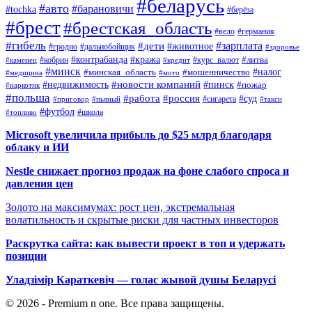
#беларусь
#авто
#барановичи
#tochka
#берёза
#брест
#брестская_область
#вело
#германия
#гибель
#дети
#зарплата
#животное
#гродно
#дальнобойщик
#здоровье
#контрабанда
#кража
#кобрин
#курс_валют
#литва
#каменец
#кредит
#минск
#налог
#мошенничество
#минская_область
#медицина
#мото
#новости компаний
#недвижимость
#пинск
#пожар
#наркотик
#польша
#работа
#россия
#суд
#сигарета
#приговор
#пьяный
#такси
#футбол
#школа
#топливо
Microsoft увеличила прибыль до $25 млрд благодаря
облаку и ИИ
Nestle снижает прогноз продаж на фоне слабого спроса и
давления цен
Золото на максимумах: рост цен, экстремальная
волатильность и скрытые риски для частных инвесторов
Раскрутка сайта: как вывести проект в топ и удержать
позиции
Уладзімір Караткевіч — голас жывой душы Беларусі
© 2026 - Premium n one. Все права защищены.