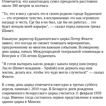
Отмечается, что канатоходец сумел преодолеть расстояние
около 300 метров за полчаса.
"То, что я могу сделать это в своем родном городе Будапеште
— это огромное чувство, я воспринимаю это как огромную
награду и честь. Где бы я ни был, где бы ни работал… это
будет венцом моей карьеры", — сказал перед началом трюка
Шимет.
Накануне директор Будапештского цирка Петер Фекете
заявил, что погода не сможет помешать мероприятию,
приуроченному ко многим важным событиям: Всемирному
дню цирка, началу Международной театральной олимпиады в
Венгрии и 150-летию Будапешта.
"Я готов вытирать капли дождя с каната перед ним (перед
Ласло Шимет-младшим – Sputnik) или держать над ним
зонтик, делать все, чтобы это чудо могло случиться!" — сказал
Фекете.
К слову, день цирка отмечается ежегодно в третью субботу
апреля, начиная с 2010 года. В Беларуси днем рождения
современного белорусского цирка считается 11 февраля 1959
года. Именно тогда состоялось первое представление в новом
здании цирка в Минске.