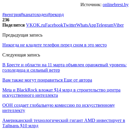
Источник:
onlinebrest.by
#венгрия
#канатоходец
#рекорд
236
Поделится
VK
OK.ru
Facebook
Twitter
WhatsApp
Telegram
Viber
Предыдущая запись
Никогда не кладите телефон перед сном в это место
Следующая запись
В Бресте и области на 11 марта объявлен оранжевый уровень:
гололедица и сильный ветер
Вам также могут понравиться
Еще от автора
Meta и BlackRock вложат $14 млрд в строительство центра
искусственного интеллекта
ООН создает глобальную комиссию по искусственному
интеллекту
Американский технологический гигант AMD инвестирует в
Тайвань $10 млрд