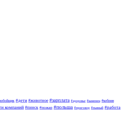
#дети
#зарплата
#животное
нобойщик
#кобрин
#здоровье
#каменец
#польша
ти компаний
#работа
#пинск
#пожар
#приговор
#пьяный