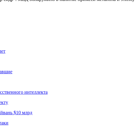
лет
давшие
усственного интеллекта
екту
йвань $10 млрд
таки