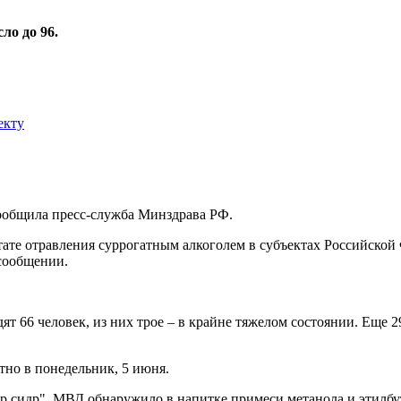
ло до 96.
екту
сообщила пресс-служба Минздрава РФ.
те отравления суррогатным алкоголем в субъектах Российской Ф
 сообщении.
ят 66 человек, из них трое – в крайне тяжелом состоянии. Еще 2
тно в понедельник, 5 июня.
р сидр". МВД обнаружило в напитке примеси метанола и этилбу