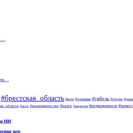
на…
ную…
#брестская_область
#гибель
#вело
#гродно
#даль
#германия
#налог
#новос
#мошенничество
#недвижимость
ая_область
#мото
#наркотик
 и ИИ
ления цен