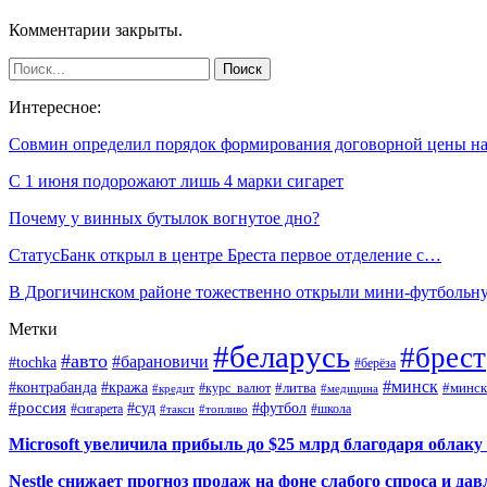
Комментарии закрыты.
Интересное:
Совмин определил порядок формирования договорной цены 
С 1 июня подорожают лишь 4 марки сигарет
Почему у винных бутылок вогнутое дно?
СтатусБанк открыл в центре Бреста первое отделение с…
В Дрогичинском районе тожественно открыли мини-футболь
Метки
#беларусь
#брест
#авто
#барановичи
#tochka
#берёза
#минск
#контрабанда
#кража
#курс_валют
#литва
#минск
#кредит
#медицина
#россия
#футбол
#суд
#сигарета
#школа
#топливо
#такси
Microsoft увеличила прибыль до $25 млрд благодаря облаку
Nestle снижает прогноз продаж на фоне слабого спроса и дав