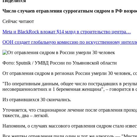
Поделится
Число случаев отравления суррогатным сидром в РФ возрос
Сейчас читают
Meta и BlackRock вложат $14 млрд в строительство центра…
ООН создает глобальную комиссию по искусственному интелл
Фото: Sputnik / УМВД России по Ульяновской области
От отравления сидром в регионах России умерли 30 человек, 
"По оперативным данным, общее число пострадавших в результа
несовершеннолетних и 1 беременная женщина", – говорится в
Из отравившихся 30 скончались.
Уточняется, что стационарное лечение после отравления проход
тяжести, два – легкой.
Напомним, о случаях массового отравления сидром стало извес
Все жертвы отравления пили один и тот же алкоголь — "Мисте