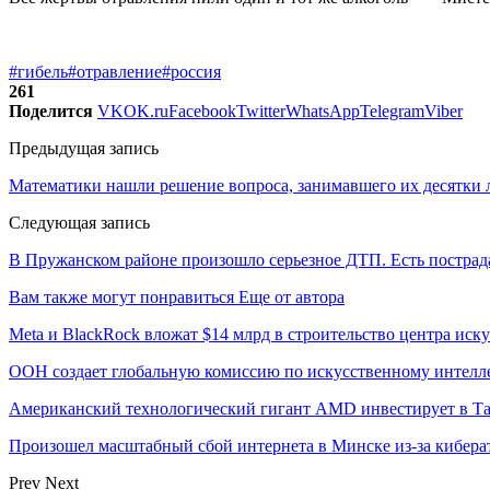
#гибель
#отравление
#россия
261
Поделится
VK
OK.ru
Facebook
Twitter
WhatsApp
Telegram
Viber
Предыдущая запись
Математики нашли решение вопроса, занимавшего их десятки 
Следующая запись
В Пружанском районе произошло серьезное ДТП. Есть постра
Вам также могут понравиться
Еще от автора
Meta и BlackRock вложат $14 млрд в строительство центра иск
ООН создает глобальную комиссию по искусственному интелл
Американский технологический гигант AMD инвестирует в Та
Произошел масштабный сбой интернета в Минске из-за кибера
Prev
Next