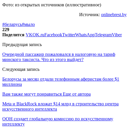
Фото: из открытых источников (иллюстративное)
Источник:
onlinebrest.by
#беларусь
#мыло
229
Поделится
VK
OK.ru
Facebook
Twitter
WhatsApp
Telegram
Viber
Предыдущая запись
Очередной пассажир пожаловался в налоговую на тариф
минского таксиста. Что из этого выйдет?
Следующая запись
Белорусы за месяц отдали телефонным аферистам более $1
миллиона
Вам также могут понравиться
Еще от автора
Meta и BlackRock вложат $14 млрд в строительство центра
искусственного интеллекта
ООН создает глобальную комиссию по искусственному
интеллекту