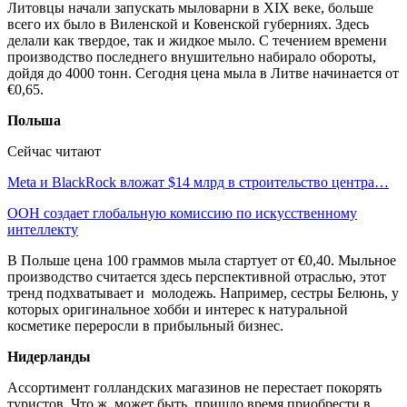
Литовцы начали запускать мыловарни в XIX веке, больше
всего их было в Виленской и Ковенской губерниях. Здесь
делали как твердое, так и жидкое мыло. С течением времени
производство последнего внушительно набирало обороты,
дойдя до 4000 тонн. Сегодня цена мыла в Литве начинается от
€0,65.
Польша
Сейчас читают
Meta и BlackRock вложат $14 млрд в строительство центра…
ООН создает глобальную комиссию по искусственному
интеллекту
В Польше цена 100 граммов мыла стартует от €0,40. Мыльное
производство считается здесь перспективной отраслью, этот
тренд подхватывает и молодежь. Например, сестры Белюнь, у
которых оригинальное хобби и интерес к натуральной
косметике переросли в прибыльный бизнес.
Нидерланды
Ассортимент голландских магазинов не перестает покорять
туристов. Что ж, может быть, пришло время приобрести в