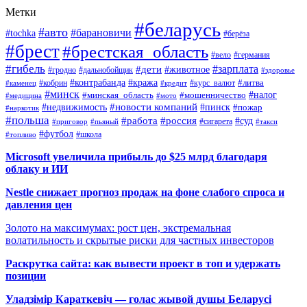
Метки
#беларусь
#авто
#барановичи
#tochka
#берёза
#брест
#брестская_область
#вело
#германия
#гибель
#дети
#зарплата
#животное
#гродно
#дальнобойщик
#здоровье
#контрабанда
#кража
#кобрин
#курс_валют
#литва
#каменец
#кредит
#минск
#налог
#мошенничество
#минская_область
#медицина
#мото
#новости компаний
#недвижимость
#пинск
#пожар
#наркотик
#польша
#работа
#россия
#суд
#сигарета
#приговор
#пьяный
#такси
#футбол
#школа
#топливо
Microsoft увеличила прибыль до $25 млрд благодаря
облаку и ИИ
Nestle снижает прогноз продаж на фоне слабого спроса и
давления цен
Золото на максимумах: рост цен, экстремальная
волатильность и скрытые риски для частных инвесторов
Раскрутка сайта: как вывести проект в топ и удержать
позиции
Уладзімір Караткевіч — голас жывой душы Беларусі