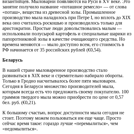
византийцев. Мыловарни появляются на Руси в XV веке. Это
занятие получило название «поташное ремесло» — от слова
«поташ», вещества из древесной золы. Промышленное
производство мыла наладилось при Петре I, но вплоть до XIX
века оно считалось роскошью и производилось только для
аристократии. Простые люди довольствовались малым —
использовали полусырой картофель и специальные шарики из
папоротниковой золы в качестве очищающего средства. Но
времена меняются — мыло доступно всем, его стоимость в
РФ начинается от 35 российских рублей (€0,54).
Беларусь
В нашей стране мыловаренное производство стало
развиваться в ХIX веке и стремительно набирало обороты.
Только в Гродно насчитывалось более пяти мыловарен.
Сегодня в Беларуси множество производителей мыла,
которым всегда есть что предложить своему покупателю. 100
граммов твердого мыла можно приобрести по цене от 0,57
бел. руб. (€0,21).
К большому счастью, вопрос доступности мыла сегодня не
стоит. Поэтому можем пользоваться им еще чаще. Просто
сейчас время такое: гораздо лучше «перемылиться», чем
«недомылиться».