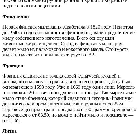
похвастаться мылом ручной работы и кропотливо работает
над его новыми рецептами.
Финляндия
Первая финская мыловарня заработала в 1820 году. При этом
до 1940-х годов большинство финнов отдавали предпочтение
мылу собственного изготовления. В его основу шли
животные жиры и щелочь. Сегодня финская мыловарня
делает мыло из пальмового и кокосового масла. Стоимость
мыла на местных прилавках стартует от €2.
Франция
Франция славится не только своей культурой, кухней и
вином, но и мылом. Первый завод по его производству был
основан еще в 1593 году. Уже к 1660 году один лишь Марсель
производил 20 тысяч тонн душистого товара. Так марсельское
мыло стало брендом, который славится и сегодня. Французы
делают его как промышленным, так и ручным способом.
Торговые центры страны предлагают 100 граммов брендового
марсельского от €3,50, но можно найти мыло и подешевле —
от €1,65.
Литва