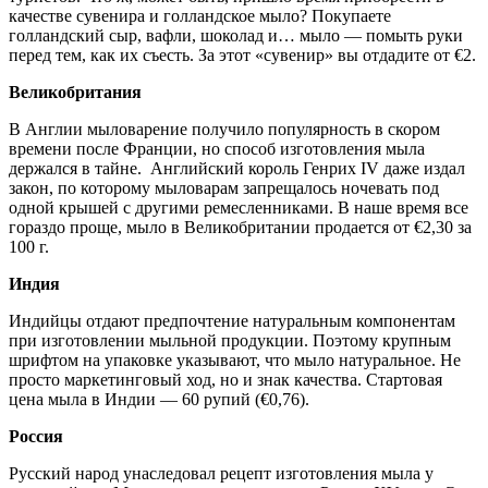
качестве сувенира и голландское мыло? Покупаете
голландский сыр, вафли, шоколад и… мыло — помыть руки
перед тем, как их съесть. За этот «сувенир» вы отдадите от €2.
Великобритания
В Англии мыловарение получило популярность в скором
времени после Франции, но способ изготовления мыла
держался в тайне. Английский король Генрих IV даже издал
закон, по которому мыловарам запрещалось ночевать под
одной крышей с другими ремесленниками. В наше время все
гораздо проще, мыло в Великобритании продается от €2,30 за
100 г.
Индия
Индийцы отдают предпочтение натуральным компонентам
при изготовлении мыльной продукции. Поэтому крупным
шрифтом на упаковке указывают, что мыло натуральное. Не
просто маркетинговый ход, но и знак качества. Стартовая
цена мыла в Индии — 60 рупий (€0,76).
Россия
Русский народ унаследовал рецепт изготовления мыла у