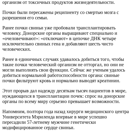
организм от токсичных продуктов жизнедеятельности.
Почки были пересажены реципиенту со смертью мозга с
разрешения его семьи.
Ранее почки свиньи уже пробовали трансплантировать
человеку. Донорские органы выращивают специально и
«очеловечивают»: «отключают» в цепочке ДНК четыре
исключительно свиных гена и добавляют шесть чисто
человеческих.
Ранее в единичных случаях удавалось добиться того, чтобы
такие почки человеческий организм не отторгал, но они не
могли выполнять свои функции. Сейчас же ученым удалось
добиться нормальной работоспособности органа: свиные
почки фильтруют кровь и нормально выводят креатинин.
Этот прорыв дал надежду десяткам тысяч пациентов в мире,
нуждающихся в трансплантации почек: спрос на донорские
органы по всему миру серьезно превышает возможности.
Напомним, полтора года назад хирурги медицинского центра
Университета Мэриленда впервые в мире успешно
пересадили 57-летнему мужчине генетически
модифицированное сердце свиньи.