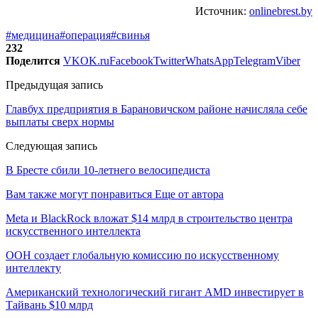
Источник:
onlinebrest.by
#медицина
#операция
#свинья
232
Поделится
VK
OK.ru
Facebook
Twitter
WhatsApp
Telegram
Viber
Предыдущая запись
Главбух предприятия в Барановичском районе начисляла себе
выплаты сверх нормы
Следующая запись
В Бресте сбили 10-летнего велосипедиста
Вам также могут понравиться
Еще от автора
Meta и BlackRock вложат $14 млрд в строительство центра
искусственного интеллекта
ООН создает глобальную комиссию по искусственному
интеллекту
Американский технологический гигант AMD инвестирует в
Тайвань $10 млрд