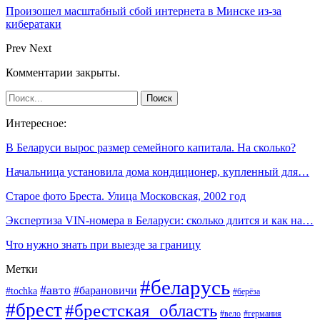
Произошел масштабный сбой интернета в Минске из-за
кибератаки
Prev
Next
Комментарии закрыты.
Интересное:
В Беларуси вырос размер семейного капитала. На сколько?
Начальница установила дома кондиционер, купленный для…
Старое фото Бреста. Улица Московская, 2002 год
Экспертиза VIN-номера в Беларуси: сколько длится и как на…
Что нужно знать при выезде за границу
Метки
#беларусь
#авто
#барановичи
#tochka
#берёза
#брест
#брестская_область
#вело
#германия