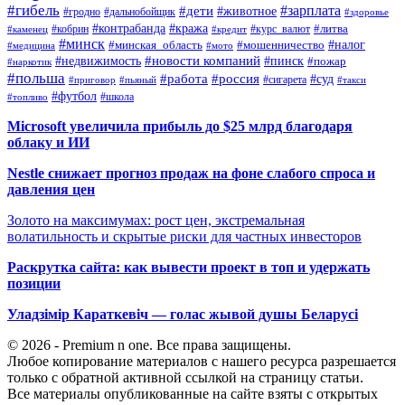
#гибель
#дети
#зарплата
#животное
#гродно
#дальнобойщик
#здоровье
#контрабанда
#кража
#кобрин
#курс_валют
#литва
#каменец
#кредит
#минск
#налог
#мошенничество
#минская_область
#медицина
#мото
#новости компаний
#недвижимость
#пинск
#пожар
#наркотик
#польша
#работа
#россия
#суд
#сигарета
#приговор
#пьяный
#такси
#футбол
#школа
#топливо
Microsoft увеличила прибыль до $25 млрд благодаря
облаку и ИИ
Nestle снижает прогноз продаж на фоне слабого спроса и
давления цен
Золото на максимумах: рост цен, экстремальная
волатильность и скрытые риски для частных инвесторов
Раскрутка сайта: как вывести проект в топ и удержать
позиции
Уладзімір Караткевіч — голас жывой душы Беларусі
© 2026 - Premium n one. Все права защищены.
Любое копирование материалов с нашего ресурса разрешается
только с обратной активной ссылкой на страницу статьи.
Все материалы опубликованные на сайте взяты с открытых