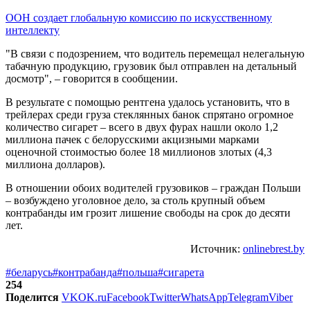
ООН создает глобальную комиссию по искусственному
интеллекту
"В связи с подозрением, что водитель перемещал нелегальную
табачную продукцию, грузовик был отправлен на детальный
досмотр", – говорится в сообщении.
В результате с помощью рентгена удалось установить, что в
трейлерах среди груза стеклянных банок спрятано огромное
количество сигарет – всего в двух фурах нашли около 1,2
миллиона пачек с белорусскими акцизными марками
оценочной стоимостью более 18 миллионов злотых (4,3
миллиона долларов).
В отношении обоих водителей грузовиков – граждан Польши
– возбуждено уголовное дело, за столь крупный объем
контрабанды им грозит лишение свободы на срок до десяти
лет.
Источник:
onlinebrest.by
#беларусь
#контрабанда
#польша
#сигарета
254
Поделится
VK
OK.ru
Facebook
Twitter
WhatsApp
Telegram
Viber