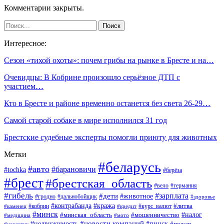
Комментарии закрыты.
Интересное:
Сезон «тихой охоты»: почем грибы на рынке в Бресте и на…
Очевидцы: В Кобрине произошло серьёзное ДТП с
участием…
Кто в Бресте и районе временно останется без света 26-29…
Самой старой собаке в мире исполнился 31 год
Брестские судебные эксперты помогли приюту для животных
Метки
#беларусь
#авто
#барановичи
#tochka
#берёза
#брест
#брестская_область
#вело
#германия
#гибель
#дети
#зарплата
#животное
#гродно
#дальнобойщик
#здоровье
#контрабанда
#кража
#кобрин
#курс_валют
#литва
#каменец
#кредит
#минск
#налог
#мошенничество
#минская_область
#медицина
#мото
#новости компаний
#недвижимость
#пинск
#пожар