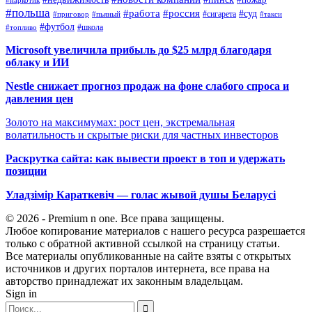
#наркотик
#польша
#работа
#россия
#суд
#сигарета
#приговор
#пьяный
#такси
#футбол
#школа
#топливо
Microsoft увеличила прибыль до $25 млрд благодаря
облаку и ИИ
Nestle снижает прогноз продаж на фоне слабого спроса и
давления цен
Золото на максимумах: рост цен, экстремальная
волатильность и скрытые риски для частных инвесторов
Раскрутка сайта: как вывести проект в топ и удержать
позиции
Уладзімір Караткевіч — голас жывой душы Беларусі
© 2026 - Premium n one. Все права защищены.
Любое копирование материалов с нашего ресурса разрешается
только с обратной активной ссылкой на страницу статьи.
Все материалы опубликованные на сайте взяты с открытых
источников и других порталов интернета, все права на
авторство принадлежат их законным владельцам.
Sign in