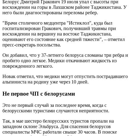
Белорус Дмитрий Гракович 19 июля упал с высоты при
восхождении на горы в Лахшском районе Таджикистана. У
него были диагностированы переломы ребер.
"Врачи столичного медцентра "Истиклол", куда был
госпитализирован Гракович, получивший травмы при
восхождении на вершину на востоке Таджикистана,
оценивают его состояние как средней тяжести", – отметил
пресс-секретарь посольства.
Он добавил, что у 37-летнего белоруса сломаны три ребра и
пробито одно легкое. Медики откачивают жидкость из
поврежденного легкого.
Новак отметил, что медики могут отпустить пострадавшего
альпиниста на родину уже через 10 дней.
Не первое ЧП с белорусами
Это не первый случай за последнее время, когда с
белорусскими туристами случаются неприятности.
Так, в мае шестеро белорусских туристов пропали на
западном склоне Эльбруса. Для спасения белорусов
специалисты МЧС работали свыше 30 часов. В поиске