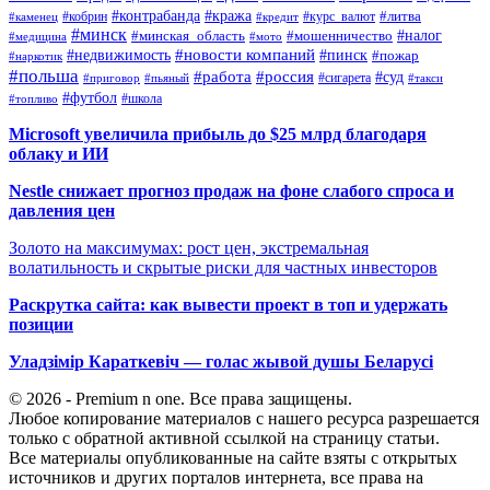
#контрабанда
#кража
#кобрин
#курс_валют
#литва
#каменец
#кредит
#минск
#налог
#мошенничество
#минская_область
#медицина
#мото
#новости компаний
#недвижимость
#пинск
#пожар
#наркотик
#польша
#работа
#россия
#суд
#сигарета
#приговор
#пьяный
#такси
#футбол
#школа
#топливо
Microsoft увеличила прибыль до $25 млрд благодаря
облаку и ИИ
Nestle снижает прогноз продаж на фоне слабого спроса и
давления цен
Золото на максимумах: рост цен, экстремальная
волатильность и скрытые риски для частных инвесторов
Раскрутка сайта: как вывести проект в топ и удержать
позиции
Уладзімір Караткевіч — голас жывой душы Беларусі
© 2026 - Premium n one. Все права защищены.
Любое копирование материалов с нашего ресурса разрешается
только с обратной активной ссылкой на страницу статьи.
Все материалы опубликованные на сайте взяты с открытых
источников и других порталов интернета, все права на