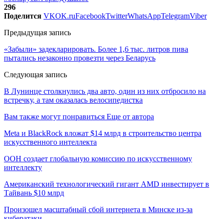
296
Поделится
VK
OK.ru
Facebook
Twitter
WhatsApp
Telegram
Viber
Предыдущая запись
«Забыли» задекларировать. Более 1,6 тыс. литров пива
пытались незаконно провезти через Беларусь
Следующая запись
В Лунинце столкнулись два авто, один из них отбросило на
встречку, а там оказалась велосипедистка
Вам также могут понравиться
Еще от автора
Meta и BlackRock вложат $14 млрд в строительство центра
искусственного интеллекта
ООН создает глобальную комиссию по искусственному
интеллекту
Американский технологический гигант AMD инвестирует в
Тайвань $10 млрд
Произошел масштабный сбой интернета в Минске из-за
кибератаки