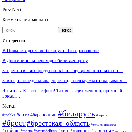
Prev
Next
Комментарии закрыты.
Интересное:
В Польше задержали белоруса. Что произошло?
В Дрогичине на переходе сбили женщину
Запрет на вывоз продуктов в Польшу временно сняли на…
Завтра, с понедельника, через год: почему мы откладываем…
Читатель: Классные фото! Так выглядел железнодорожный
вокзал…
Метки
#беларусь
#авто
#барановичи
#tochka
#берёза
#брест
#брестская_область
#вело
#германия
#гибель
#дети
#зарплата
#животное
#гродно
#дальнобойщик
#здоровье