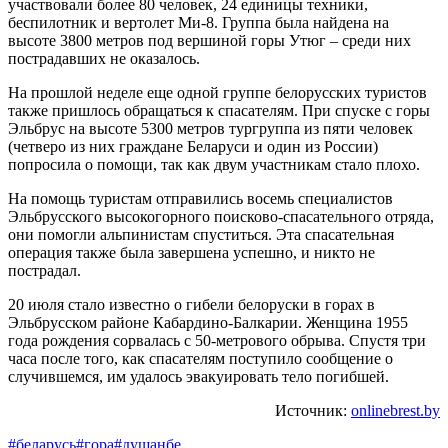
участвовали более 80 человек, 24 единицы техники,
беспилотник и вертолет Ми-8. Группа была найдена на
высоте 3800 метров под вершиной горы Утюг – среди них
пострадавших не оказалось.
На прошлой неделе еще одной группе белорусских туристов
также пришлось обращаться к спасателям. При спуске с горы
Эльбрус на высоте 5300 метров тургруппа из пяти человек
(четверо из них граждане Беларуси и один из России)
попросила о помощи, так как двум участникам стало плохо.
На помощь туристам отправились восемь специалистов
Эльбрусского высокогорного поисково-спасательного отряда,
они помогли альпинистам спуститься. Эта спасательная
операция также была завершена успешно, и никто не
пострадал.
20 июля стало известно о гибели белоруски в горах в
Эльбрусском районе Кабардино-Балкарии. Женщина 1955
года рождения сорвалась с 50-метрового обрыва. Спустя три
часа после того, как спасателям поступило сообщение о
случившемся, им удалось эвакуировать тело погибшей.
Источник:
onlinebrest.by
#беларусь
#гора
#душанбе