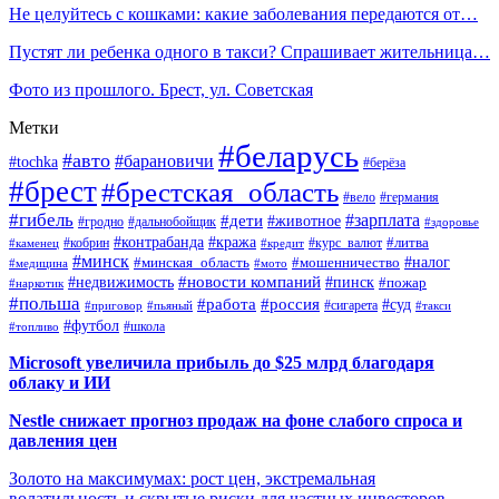
Не целуйтесь с кошками: какие заболевания передаются от…
Пустят ли ребенка одного в такси? Спрашивает жительница…
Фото из прошлого. Брест, ул. Советская
Метки
#беларусь
#авто
#барановичи
#tochka
#берёза
#брест
#брестская_область
#вело
#германия
#гибель
#дети
#зарплата
#животное
#гродно
#дальнобойщик
#здоровье
#контрабанда
#кража
#кобрин
#курс_валют
#литва
#каменец
#кредит
#минск
#налог
#мошенничество
#минская_область
#медицина
#мото
#новости компаний
#недвижимость
#пинск
#пожар
#наркотик
#польша
#работа
#россия
#суд
#сигарета
#приговор
#пьяный
#такси
#футбол
#школа
#топливо
Microsoft увеличила прибыль до $25 млрд благодаря
облаку и ИИ
Nestle снижает прогноз продаж на фоне слабого спроса и
давления цен
Золото на максимумах: рост цен, экстремальная
волатильность и скрытые риски для частных инвесторов