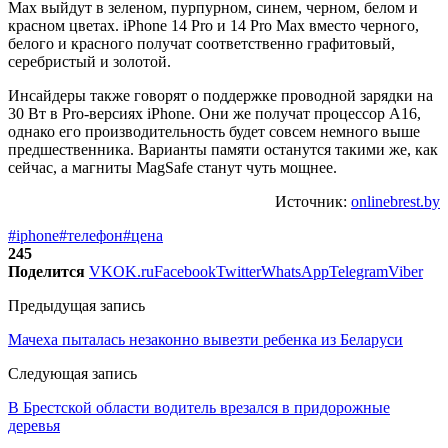
Max выйдут в зеленом, пурпурном, синем, черном, белом и
красном цветах. iPhone 14 Pro и 14 Pro Max вместо черного,
белого и красного получат соответственно графитовый,
серебристый и золотой.
Инсайдеры также говорят о поддержке проводной зарядки на
30 Вт в Pro-версиях iPhone. Они же получат процессор A16,
однако его производительность будет совсем немного выше
предшественника. Варианты памяти останутся такими же, как
сейчас, а магниты MagSafe станут чуть мощнее.
Источник:
onlinebrest.by
#iphone
#телефон
#цена
245
Поделится
VK
OK.ru
Facebook
Twitter
WhatsApp
Telegram
Viber
Предыдущая запись
Мачеха пыталась незаконно вывезти ребенка из Беларуси
Следующая запись
В Брестской области водитель врезался в придорожные
деревья