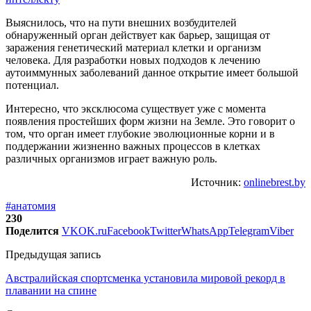
Выяснилось, что на пути внешних возбудителей
обнаруженный орган действует как барьер, защищая от
заражения генетический материал клетки и организм
человека. Для разработки новых подходов к лечению
аутоиммунных заболеваний данное открытие имеет большой
потенциал.
Интересно, что эксклюсома существует уже с момента
появления простейших форм жизни на Земле. Это говорит о
том, что орган имеет глубокие эволюционные корни и в
поддержании жизненно важных процессов в клетках
различных организмов играет важную роль.
Источник:
onlinebrest.by
#анатомия
230
Поделится
VK
OK.ru
Facebook
Twitter
WhatsApp
Telegram
Viber
Предыдущая запись
Австралийская спортсменка установила мировой рекорд в
плавании на спине