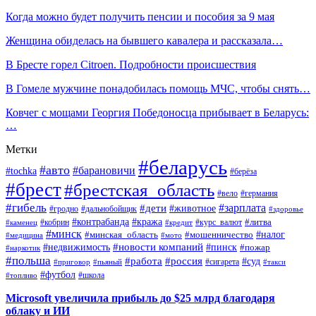
Когда можно будет получить пенсии и пособия за 9 мая
Женщина обиделась на бывшего кавалера и рассказала…
В Бресте горел Citroen. Подробности происшествия
В Гомеле мужчине понадобилась помощь МЧС, чтобы снять…
Ковчег с мощами Георгия Победоносца прибывает в Беларусь:
…
Метки
#беларусь
#авто
#барановичи
#tochka
#берёза
#брест
#брестская_область
#вело
#германия
#гибель
#дети
#зарплата
#животное
#гродно
#дальнобойщик
#здоровье
#контрабанда
#кража
#кобрин
#курс_валют
#литва
#каменец
#кредит
#минск
#налог
#мошенничество
#минская_область
#медицина
#мото
#новости компаний
#недвижимость
#пинск
#пожар
#наркотик
#польша
#работа
#россия
#суд
#сигарета
#приговор
#пьяный
#такси
#футбол
#школа
#топливо
Microsoft увеличила прибыль до $25 млрд благодаря
облаку и ИИ