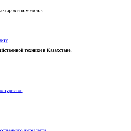
екту
яйственной техники в Казахстане.
ию туристов
усственного интеллекта