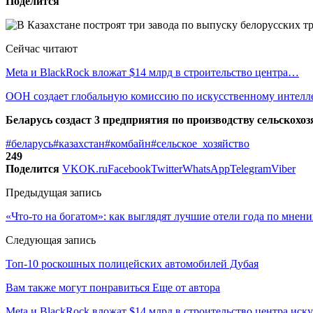
Поделится
Сейчас читают
Meta и BlackRock вложат $14 млрд в строительство центра…
ООН создает глобальную комиссию по искусственному интелл
Беларусь создаст 3 предприятия по производству сельскохоз
#беларусь
#казахстан
#комбайн
#сельское_хозяйство
249
Поделится
VK
OK.ru
Facebook
Twitter
WhatsApp
Telegram
Viber
Предыдущая запись
«Что-то на богатом»: как выглядят лучшие отели года по мнен
Следующая запись
Топ-10 роскошных полицейских автомобилей Дубая
Вам также могут понравиться
Еще от автора
Meta и BlackRock вложат $14 млрд в строительство центра иск