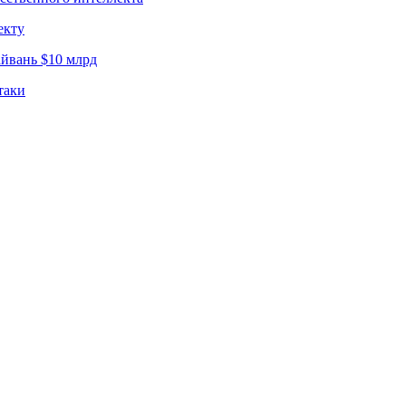
екту
йвань $10 млрд
таки