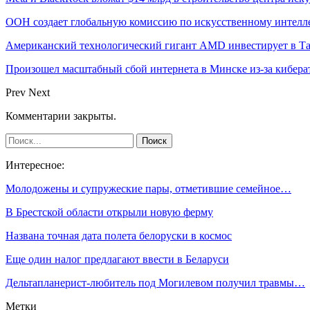
ООН создает глобальную комиссию по искусственному интелл
Американский технологический гигант AMD инвестирует в Та
Произошел масштабный сбой интернета в Минске из-за кибера
Prev
Next
Комментарии закрыты.
Интересное:
Молодожены и супружеские пары, отметившие семейное…
В Брестской области открыли новую ферму
Названа точная дата полета белоруски в космос
Еще один налог предлагают ввести в Беларуси
Дельтапланерист-любитель под Могилевом получил травмы…
Метки