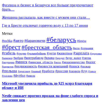
Физлица и бизнес в Беларуси все больше предпочитают
брать…
Женщина рассказала, как вместе с мужем они стали…
Где в Бресте отключат горячую воду с 13 по 17 июня
Метки
#беларусь
#авто
#барановичи
#tochka
#берёза
#брест
#брестская_область
#вело
#германия
#гибель
#дети
#зарплата
#животное
#гродно
#дальнобойщик
#здоровье
#контрабанда
#кража
#кобрин
#курс_валют
#литва
#каменец
#кредит
#минск
#налог
#мошенничество
#минская_область
#медицина
#мото
#новости компаний
#недвижимость
#пинск
#пожар
#наркотик
#польша
#работа
#россия
#суд
#сигарета
#приговор
#пьяный
#такси
#футбол
#школа
#топливо
Microsoft увеличила прибыль до $25 млрд благодаря
облаку и ИИ
Nestle снижает прогноз продаж на фоне слабого спроса и
давления цен