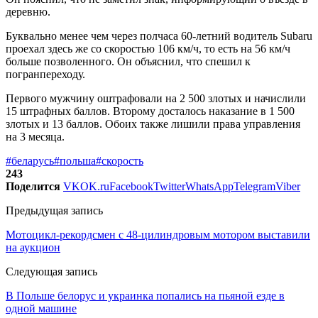
деревню.
Буквально менее чем через полчаса 60-летний водитель Subaru
проехал здесь же со скоростью 106 км/ч, то есть на 56 км/ч
больше позволенного. Он объяснил, что спешил к
погранпереходу.
Первого мужчину оштрафовали на 2 500 злотых и начислили
15 штрафных баллов. Второму досталось наказание в 1 500
злотых и 13 баллов. Обоих также лишили права управления
на 3 месяца.
#беларусь
#польша
#скорость
243
Поделится
VK
OK.ru
Facebook
Twitter
WhatsApp
Telegram
Viber
Предыдущая запись
Мотоцикл-рекордсмен с 48-цилиндровым мотором выставили
на аукцион
Следующая запись
В Польше белорус и украинка попались на пьяной езде в
одной машине