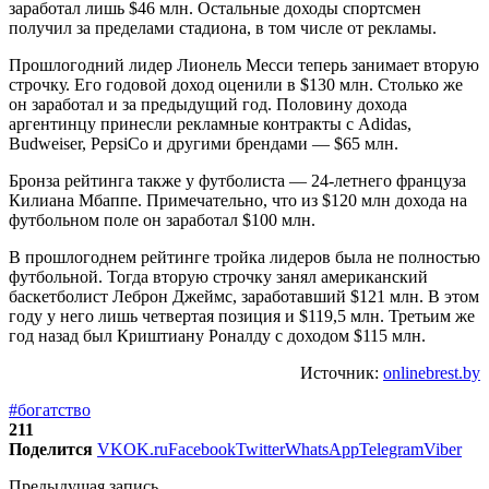
заработал лишь $46 млн. Остальные доходы спортсмен
получил за пределами стадиона, в том числе от рекламы.
Прошлогодний лидер Лионель Месси теперь занимает вторую
строчку. Его годовой доход оценили в $130 млн. Столько же
он заработал и за предыдущий год. Половину дохода
аргентинцу принесли рекламные контракты с Adidas,
Budweiser, PepsiCo и другими брендами — $65 млн.
Бронза рейтинга также у футболиста — 24-летнего француза
Килиана Мбаппе. Примечательно, что из $120 млн дохода на
футбольном поле он заработал $100 млн.
В прошлогоднем рейтинге тройка лидеров была не полностью
футбольной. Тогда вторую строчку занял американский
баскетболист Леброн Джеймс, заработавший $121 млн. В этом
году у него лишь четвертая позиция и $119,5 млн. Третьим же
год назад был Криштиану Роналду с доходом $115 млн.
Источник:
onlinebrest.by
#богатство
211
Поделится
VK
OK.ru
Facebook
Twitter
WhatsApp
Telegram
Viber
Предыдущая запись