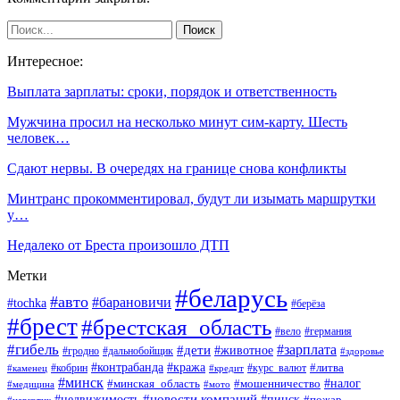
Интересное:
Выплата зарплаты: сроки, порядок и ответственность
Мужчина просил на несколько минут сим-карту. Шесть
человек…
Сдают нервы. В очередях на границе снова конфликты
Минтранс прокомментировал, будут ли изымать маршрутки
у…
Недалеко от Бреста произошло ДТП
Метки
#беларусь
#авто
#барановичи
#tochka
#берёза
#брест
#брестская_область
#вело
#германия
#гибель
#дети
#зарплата
#животное
#гродно
#дальнобойщик
#здоровье
#контрабанда
#кража
#кобрин
#курс_валют
#литва
#каменец
#кредит
#минск
#налог
#мошенничество
#минская_область
#медицина
#мото
#новости компаний
#недвижимость
#пинск
#пожар