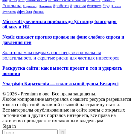
#наркотик
#польша
#работа
#россия
#суд
#сигарета
#приговор
#пьяный
#такси
#футбол
#школа
#топливо
Microsoft увеличила прибыль до $25 млрд благодаря
облаку и ИИ
Nestle снижает прогноз продаж на фоне слабого спроса и
давления цен
Золото на максимумах: рост цен, экстремальная
волатильность и скрытые риски для частных инвесторов
Раскрутка сайта: как вывести проект в топ и удержать
позиции
Уладзімір Караткевіч — голас жывой душы Беларусі
© 2026 - Premium n one. Все права защищены.
Любое копирование материалов с нашего ресурса разрешается
только с обратной активной ссылкой на страницу статьи.
Все материалы опубликованные на сайте взяты с открытых
источников и других порталов интернета, все права на
авторство принадлежат их законным владельцам.
Sign in