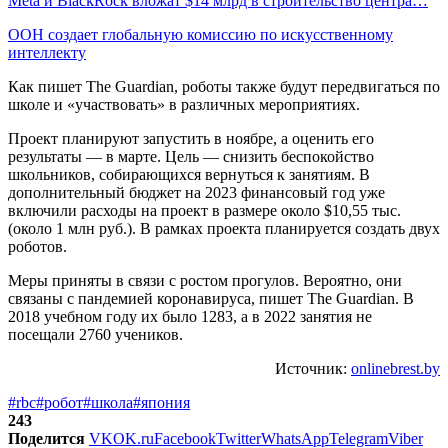
Meta и BlackRock вложат $14 млрд в строительство центра…
ООН создает глобальную комиссию по искусственному
интеллекту
Как пишет The Guardian, роботы также будут передвигаться по
школе и «участвовать» в различных мероприятиях.
Проект планируют запустить в ноябре, а оценить его
результаты — в марте. Цель — снизить беспокойство
школьников, собирающихся вернуться к занятиям. В
дополнительный бюджет на 2023 финансовый год уже
включили расходы на проект в размере около $10,55 тыс.
(около 1 млн руб.). В рамках проекта планируется создать двух
роботов.
Меры приняты в связи с ростом прогулов. Вероятно, они
связаны с пандемией коронавируса, пишет The Guardian. В
2018 учебном году их было 1283, а в 2022 занятия не
посещали 2760 учеников.
Источник:
onlinebrest.by
#rbc
#робот
#школа
#япония
243
Поделится
VK
OK.ru
Facebook
Twitter
WhatsApp
Telegram
Viber