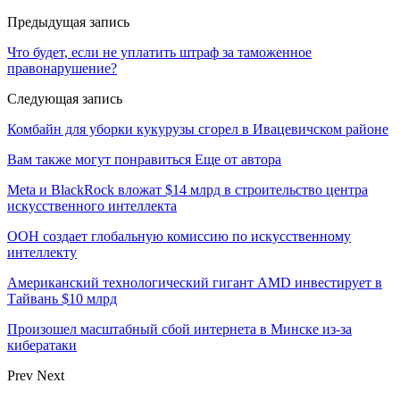
Предыдущая запись
Что будет, если не уплатить штраф за таможенное
правонарушение?
Следующая запись
Комбайн для уборки кукурузы сгорел в Ивацевичском районе
Вам также могут понравиться
Еще от автора
Meta и BlackRock вложат $14 млрд в строительство центра
искусственного интеллекта
ООН создает глобальную комиссию по искусственному
интеллекту
Американский технологический гигант AMD инвестирует в
Тайвань $10 млрд
Произошел масштабный сбой интернета в Минске из-за
кибератаки
Prev
Next