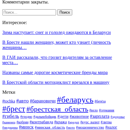
Комментарии закрыты.
Интересное:
Зима наступает: снег и гололед ожидаются в Беларуси
В Бресте нашли женщину, может кто узнает (личность
женщины…
В ГАИ рассказали, что грозит водителям за оставление
места…
Названы самые дорогие косметические бренды мира
В Брестской области мотоциклист врезался в машину
Метки
#беларусь
#авто
#барановичи
#tochka
#берёза
#брест
#брестская_область
#вело
#германия
#гибель
#дети
#зарплата
#животное
#гродно
#дальнобойщик
#здоровье
#контрабанда
#кража
#кобрин
#курс_валют
#литва
#каменец
#кредит
#минск
#налог
#мошенничество
#минская_область
#медицина
#мото