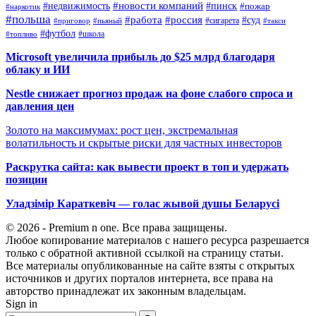
#новости компаний
#недвижимость
#пинск
#пожар
#наркотик
#польша
#работа
#россия
#суд
#сигарета
#приговор
#пьяный
#такси
#футбол
#школа
#топливо
Microsoft увеличила прибыль до $25 млрд благодаря
облаку и ИИ
Nestle снижает прогноз продаж на фоне слабого спроса и
давления цен
Золото на максимумах: рост цен, экстремальная
волатильность и скрытые риски для частных инвесторов
Раскрутка сайта: как вывести проект в топ и удержать
позиции
Уладзімір Караткевіч — голас жывой душы Беларусі
© 2026 - Premium n one. Все права защищены.
Любое копирование материалов с нашего ресурса разрешается
только с обратной активной ссылкой на страницу статьи.
Все материалы опубликованные на сайте взяты с открытых
источников и других порталов интернета, все права на
авторство принадлежат их законным владельцам.
Sign in