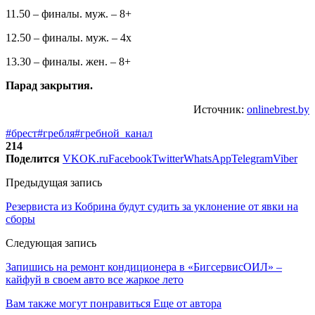
11.50 – финалы. муж. – 8+
12.50 – финалы. муж. – 4х
13.30 – финалы. жен. – 8+
Парад закрытия.
Источник:
onlinebrest.by
#брест
#гребля
#гребной_канал
214
Поделится
VK
OK.ru
Facebook
Twitter
WhatsApp
Telegram
Viber
Предыдущая запись
Резервиста из Кобрина будут судить за уклонение от явки на
сборы
Следующая запись
Запишись на ремонт кондиционера в «БигсервисОИЛ» –
кайфуй в своем авто все жаркое лето
Вам также могут понравиться
Еще от автора