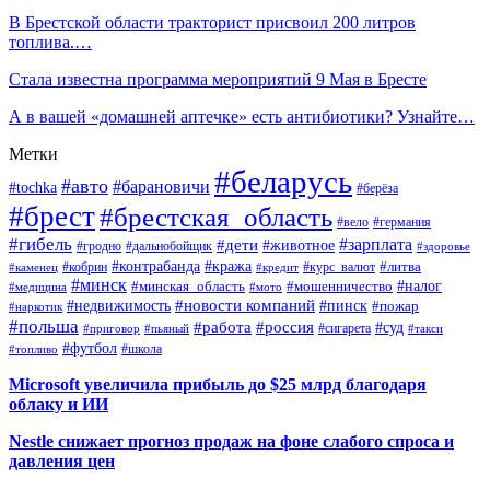
В Брестской области тракторист присвоил 200 литров
топлива.…
Стала известна программа мероприятий 9 Мая в Бресте
А в вашей «домашней аптечке» есть антибиотики? Узнайте…
Метки
#беларусь
#авто
#барановичи
#tochka
#берёза
#брест
#брестская_область
#вело
#германия
#гибель
#дети
#зарплата
#животное
#гродно
#дальнобойщик
#здоровье
#контрабанда
#кража
#кобрин
#курс_валют
#литва
#каменец
#кредит
#минск
#налог
#мошенничество
#минская_область
#медицина
#мото
#новости компаний
#недвижимость
#пинск
#пожар
#наркотик
#польша
#работа
#россия
#суд
#сигарета
#приговор
#пьяный
#такси
#футбол
#школа
#топливо
Microsoft увеличила прибыль до $25 млрд благодаря
облаку и ИИ
Nestle снижает прогноз продаж на фоне слабого спроса и
давления цен