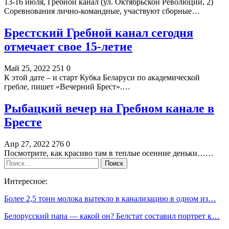
13-16 июля, Гребной канал (ул. Октябрьской Революции, 2)
Соревнования лично-командные, участвуют сборные…
Брестский Гребной канал сегодня
отмечает свое 15-летие
Май 25, 2022
251
0
К этой дате – и старт Кубка Беларуси по академической
гребле, пишет «Вечерний Брест».…
Рыбацкий вечер на Гребном канале в
Бресте
Апр 27, 2022
276
0
Посмотрите, как красиво там в теплые осенние деньки……
Интересное:
Более 2,5 тонн молока вытекло в канализацию в одном из…
Белорусский папа — какой он? Белстат составил портрет к…