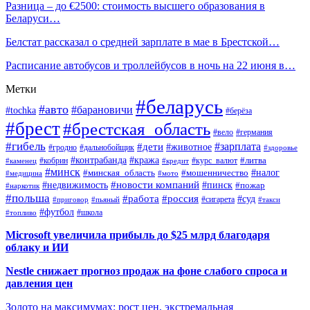
Разница – до €2500: стоимость высшего образования в
Беларуси…
Белстат рассказал о средней зарплате в мае в Брестской…
Расписание автобусов и троллейбусов в ночь на 22 июня в…
Метки
#беларусь
#авто
#барановичи
#tochka
#берёза
#брест
#брестская_область
#вело
#германия
#гибель
#дети
#зарплата
#животное
#гродно
#дальнобойщик
#здоровье
#контрабанда
#кража
#кобрин
#курс_валют
#литва
#каменец
#кредит
#минск
#налог
#мошенничество
#минская_область
#медицина
#мото
#новости компаний
#недвижимость
#пинск
#пожар
#наркотик
#польша
#работа
#россия
#суд
#сигарета
#приговор
#пьяный
#такси
#футбол
#школа
#топливо
Microsoft увеличила прибыль до $25 млрд благодаря
облаку и ИИ
Nestle снижает прогноз продаж на фоне слабого спроса и
давления цен
Золото на максимумах: рост цен, экстремальная