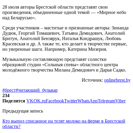
28 июля авторы Брестской области представят свои
произведения, объединенные одной темой — «Мирное небо
над Беларусью».
Среди участников – маститые и признанные авторы: Зинаида
Дудюк, Георгий Томашевич, Татьяна Демидович, Анатолий
Бритун, Анатолий Бензярук, Наталья Кондрашук, Любовь
Красевская и др. А также те, кто делает в творчестве первые,
но уверенные шаги. Например, Катерина Мизерия.
Музыкальную составляющую представят солистки
образцовой студии «Сольныя спевы» областного центра
молодёжного творчества Милана Демидович и Дарья Садко.
Источник:
onlinebrest.by
#брест
#читающий_бульвар
234
Поделится
VK
OK.ru
Facebook
Twitter
WhatsApp
Telegram
Viber
Предыдущая запись
Кто выпил списанное на телят молоко на ферме в Брестской
области?