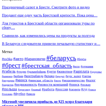
Праздничный салют в Бресте. Смотрите фото и видео
Продают еще одну часть Брестской крепости. Пока цена…
Для туристов в Брестской области организовали туры по
сбору…
Сравнили, как изменились цены на продукты за полгода
В Беларуси следователи привели печальную статистику и…
Метки
#беларусь
#авто
#барановичи
#tochka
#берёза
#брест
#брестская_область
#вело
#германия
#гибель
#дети
#зарплата
#животное
#гродно
#дальнобойщик
#здоровье
#контрабанда
#кража
#кобрин
#курс_валют
#литва
#каменец
#кредит
#минск
#налог
#мошенничество
#минская_область
#медицина
#мото
#новости компаний
#недвижимость
#пинск
#пожар
#наркотик
#польша
#работа
#россия
#суд
#сигарета
#приговор
#пьяный
#такси
#футбол
#школа
#топливо
Microsoft увеличила прибыль до $25 млрд благодаря
облаку и ИИ